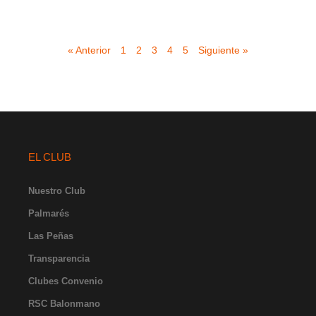
« Anterior
1
2
3
4
5
Siguiente »
EL CLUB
Nuestro Club
Palmarés
Las Peñas
Transparencia
Clubes Convenio
RSC Balonmano