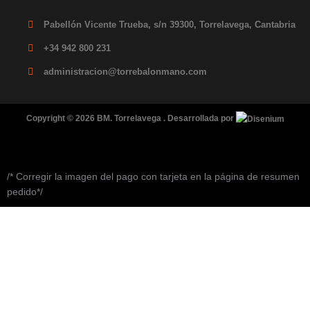
Pabellón Vicente Trueba, s/n 39300, Torrelavega, Cantabria
+34 942 800 231
administracion@torrebalonmano.com
Copyright © 2026 BM. Torrelavega . Desarrollada por
/* Corregir la imagen del pago con tarjeta en la página de resumen
pedido*/