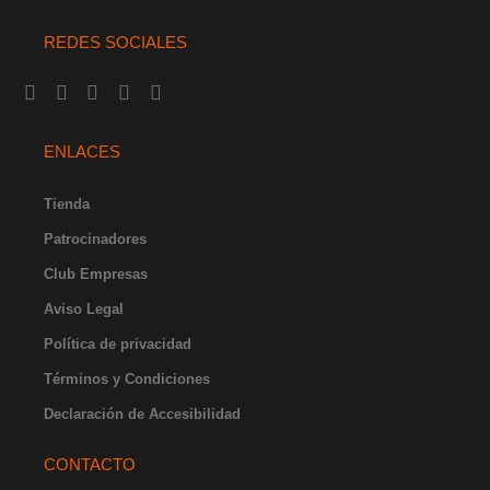
REDES SOCIALES
I
F
Y
X
L
n
a
o
-
i
s
c
u
t
n
t
e
t
w
k
ENLACES
a
b
u
i
e
g
o
b
t
d
r
o
e
t
i
Tienda
a
k
e
n
Patrocinadores
m
-
r
-
f
i
Club Empresas
n
Aviso Legal
Política de privacidad
Términos y Condiciones
Declaración de Accesibilidad
CONTACTO