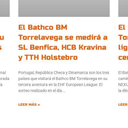
El Bathco BM
El
su
Torrelavega se medirá a
To
s
SL Benfica, HCB Kravina
li
y TTH Holstebro
ce
inal
Portugal, República Checa y Dinamarca son los tres
El Ba
porada
países que visitará el Bathco BM Torrelavega en su
camin
la
tercera aventura en la EHF European League. El
NEXU
sorteo realizado en el día
la él
LEER MÁS »
LEER