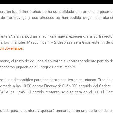
tera en los últimos años se ha consolidado con creces, a pesar de
 de Torrelavega y sus alrededores han podido seguir disfrutan
nteraNaranja podrán añadir una nueva experiencia a su trayectori
a los Infantiles Masculinos 1 y 2 desplazarse a Gijón este fin de 
ón Jovellanos
.
emana, el resto de equipos disputarán su correspondiente partido d
pañeros jugarán en el Enrique Pérez ‘Pachín’.
quipos disponibles para desplazarse a tierras asturianas. Tres de e
ornada a las 10:00 contra Finetwork Gijón “C”, seguido del Cadete 1
“A” a las 12:45. El partido restante se disputará en el C.P El Llore
porada para la cantera y quedará enmarcado en una serie de despl