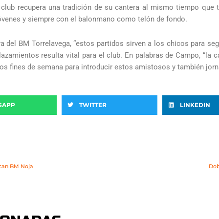
l club recupera una tradición de su cantera al mismo tiempo que 
 jóvenes y siempre con el balonmano como telón de fondo.
a del BM Torrelavega, “estos partidos sirven a los chicos para se
azamientos resulta vital para el club. En palabras de Campo, “la 
s fines de semana para introducir estos amistosos y también jorna
SAPP
TWITTER
LINKEDIN
ican BM Noja
Dob