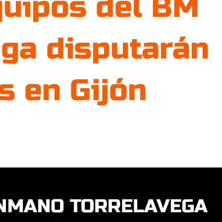
quipos del BM
ega disputarán
s en Gijón