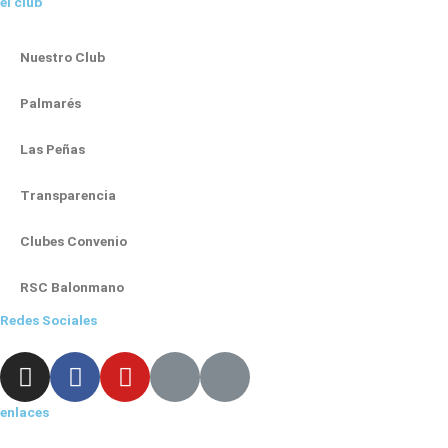
el club
Nuestro Club
Palmarés
Las Peñas
Transparencia
Clubes Convenio
RSC Balonmano
Redes Sociales
I
F
Y
X
L
n
a
o
-
i
s
c
u
t
n
enlaces
t
e
t
w
k