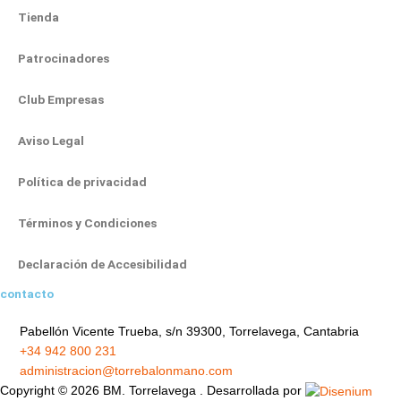
a
b
u
i
e
Tienda
g
o
b
t
d
r
o
e
t
i
Patrocinadores
a
k
e
n
m
-
r
-
Club Empresas
f
i
Aviso Legal
n
Política de privacidad
Términos y Condiciones
Declaración de Accesibilidad
contacto
Pabellón Vicente Trueba, s/n 39300, Torrelavega, Cantabria
+34 942 800 231
administracion@torrebalonmano.com
Copyright © 2026 BM. Torrelavega . Desarrollada por