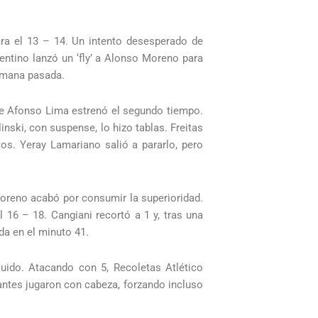
ara el 13 – 14. Un intento desesperado de
entino lanzó un ‘fly’ a Alonso Moreno para
semana pasada.
 de Afonso Lima estrenó el segundo tiempo.
ski, con suspense, lo hizo tablas. Freitas
tos. Yeray Lamariano salió a pararlo, pero
Moreno acabó por consumir la superioridad.
 16 – 18. Cangiani recortó a 1 y, tras una
da en el minuto 41.
uido. Atacando con 5, Recoletas Atlético
tantes jugaron con cabeza, forzando incluso