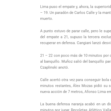
Lima puso el empate y, ahora, la superiori
– 19. Un paradón de Carlos Calle y la mant
muerto.
A punto estuvo de parar calle, pero le sup
del empate a 21, supuso la tercera exclu
recuperar en defensa. Cangiani lanzó desvi
21 – 22 con poco más de 10 minutos por del
al banquillo. Muñoz salió del banquillo pa
Czaplinski anotó.
Calle acertó otra vez para conseguir bola
minutos restantes, Álex Mozas pidió su 
nueva acción de 7 metros, Afonso Lima emp
La buena defensa naranja acabó en un dis
minutos por jugar, Recoletas Atlético Val