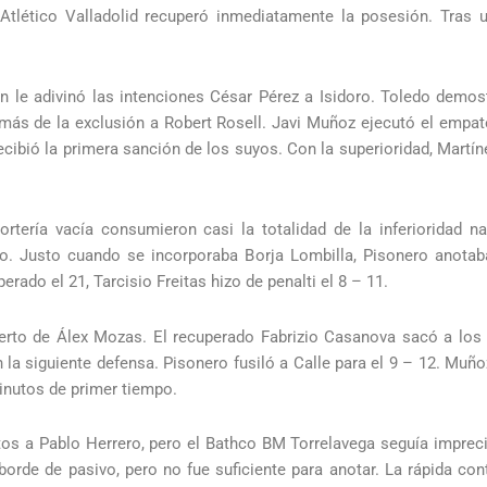
Atlético Valladolid recuperó inmediatamente la posesión. Tras 
én le adivinó las intenciones César Pérez a Isidoro. Toledo demo
emás de la exclusión a Robert Rosell. Javi Muñoz ejecutó el empat
cibió la primera sanción de los suyos. Con la superioridad, Martíne
rtería vacía consumieron casi la totalidad de la inferioridad n
ipo. Justo cuando se incorporaba Borja Lombilla, Pisonero anota
rado el 21, Tarcisio Freitas hizo de penalti el 8 – 11.
uerto de Álex Mozas. El recuperado Fabrizio Casanova sacó a los 
 la siguiente defensa. Pisonero fusiló a Calle para el 9 – 12. Muño
inutos de primer tiempo.
tos a Pablo Herrero, pero el Bathco BM Torrelavega seguía impreci
orde de pasivo, pero no fue suficiente para anotar. La rápida con