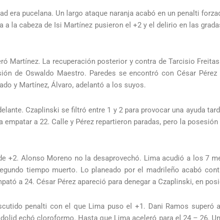
dad era pucelana. Un largo ataque naranja acabó en un penalti forzad
a a la cabeza de Isi Martínez pusieron el +2 y el delirio en las gra
eró Martínez. La recuperación posterior y contra de Tarcisio Freita
sión de Oswaldo Maestro. Paredes se encontró con César Pérez en
ado y Martínez, Álvaro, adelantó a los suyos.
ante. Czaplinski se filtró entre 1 y 2 para provocar una ayuda tar
ra empatar a 22. Calle y Pérez repartieron paradas, pero la posesión
 de +2. Alonso Moreno no la desaprovechó. Lima acudió a los 7 me
segundo tiempo muerto. Lo planeado por el madrileño acabó contr
ató a 24. César Pérez apareció para denegar a Czaplinski, en posi
cutido penalti con el que Lima puso el +1. Dani Ramos superó a
ladolid echó cloroformo. Hasta que Lima aceleró para el 24 – 26. U