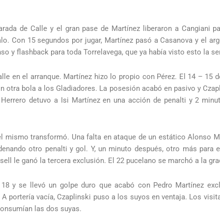
.
rada de Calle y el gran pase de Martínez liberaron a Cangiani p
lo. Con 15 segundos por jugar, Martínez pasó a Casanova y el arg
nso y flashback para toda Torrelavega, que ya había visto esto la 
alle en el arranque. Martínez hizo lo propio con Pérez. El 14 – 15
otra bola a los Gladiadores. La posesión acabó en pasivo y Czaplin
a, Herrero detuvo a Isi Martínez en una acción de penalti y 2 minu
 él mismo transformó. Una falta en ataque de un estático Alonso 
nando otro penalti y gol. Y, un minuto después, otro más para el
sell le ganó la tercera exclusión. El 22 pucelano se marchó a la gra
18 y se llevó un golpe duro que acabó con Pedro Martínez excl
A portería vacía, Czaplinski puso a los suyos en ventaja. Los visi
consumían las dos suyas.