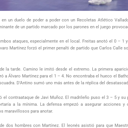
 en un duelo de poder a poder con un Recoletas Atlético Vallado
minante de un partido marcado por los parones en el juego provocad
ambos ataques, especialmente en el local. Freitas anotó el 0 – 1 
aro Martínez forzó el primer penalti de partido que Carlos Calle so
e la tarde. Camino le imitó desde el extremo. La primera aparici
eró a Álvaro Martínez para el 1 – 4. No encontraba el hueco el Bat
escuadra. D’Antino sumó uno más antes de la réplica del desatascad
 el contraataque de Javi Muñoz. El madrileño puso el 3 – 5 y su p
ortaría a la mínima. La defensa empezó a asegurar acciones y 
os maravillosos para anotar.
 de dos hombres con Martínez. El leonés asistió para que Maestr