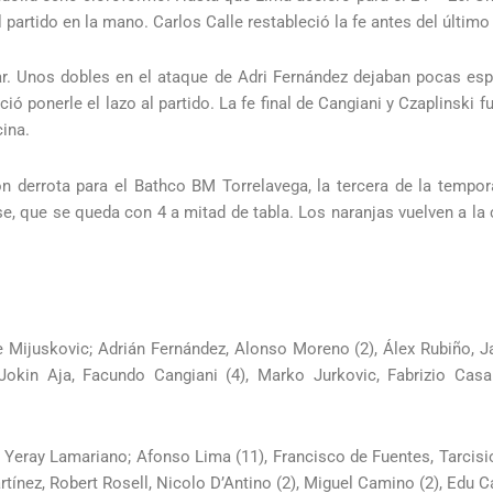
el partido en la mano. Carlos Calle restableció la fe antes del últi
. Unos dobles en el ataque de Adri Fernández dejaban pocas espe
ponerle el lazo al partido. La fe final de Cangiani y Czaplinski fu
ina.
 derrota para el Bathco BM Torrelavega, la tercera de la tempor
se, que se queda con 4 a mitad de tabla. Los naranjas vuelven a la
le Mijuskovic; Adrián Fernández, Alonso Moreno (2), Álex Rubiño, J
, Jokin Aja, Facundo Cangiani (4), Marko Jurkovic, Fabrizio Cas
 Yeray Lamariano; Afonso Lima (11), Francisco de Fuentes, Tarcisio 
rtínez, Robert Rosell, Nicolo D’Antino (2), Miguel Camino (2), Edu C