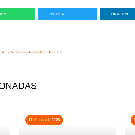
APP
TWITTER
LINKEDIN
El Bathco BM Torrelavega se refuerza con Héctor González y Matheus de Novais hasta final de temporada
IONADAS
17 de julio de 2026