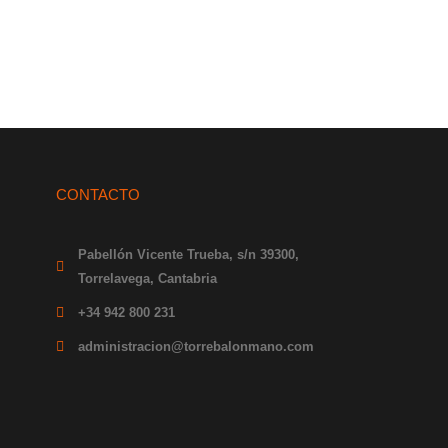
CONTACTO
Pabellón Vicente Trueba, s/n 39300,
Torrelavega, Cantabria
+34 942 800 231
administracion@torrebalonmano.com