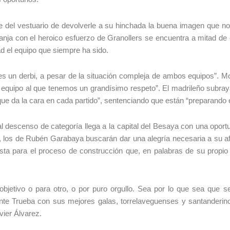
 del vestuario de devolverle a su hinchada la buena imagen que no
ranja con el heroico esfuerzo de Granollers se encuentra a mitad 
dad el equipo que siempre ha sido.
s un derbi, a pesar de la situación compleja de ambos equipos”. Mo
n equipo al que tenemos un grandísimo respeto”. El madrileño subraya
e da la cara en cada partido”, sentenciando que están “preparando e
l descenso de categoría llega a la capital del Besaya con una oportu
, los de Rubén Garabaya buscarán dar una alegría necesaria a su a
nfinista para el proceso de construcción que, en palabras de su prop
bjetivo o para otro, o por puro orgullo. Sea por lo que sea que se
nte Trueba con sus mejores galas, torrelaveguenses y santanderino
vier Álvarez.