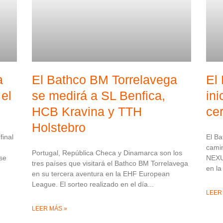
a
El Bathco BM Torrelavega
El
el
se medirá a SL Benfica,
ini
HCB Kravina y TTH
ce
Holstebro
final
El Ba
camin
Portugal, República Checa y Dinamarca son los
se
NEXU
tres países que visitará el Bathco BM Torrelavega
en la
en su tercera aventura en la EHF European
League. El sorteo realizado en el día
LEER
LEER MÁS »