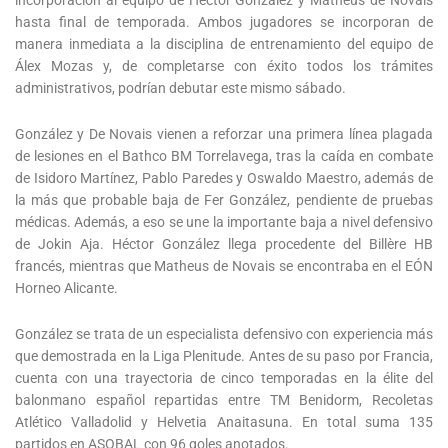
hasta final de temporada. Ambos jugadores se incorporan de
manera inmediata a la disciplina de entrenamiento del equipo de
Álex Mozas y, de completarse con éxito todos los trámites
administrativos, podrían debutar este mismo sábado.
González y De Novais vienen a reforzar una primera línea plagada
de lesiones en el Bathco BM Torrelavega, tras la caída en combate
de Isidoro Martínez, Pablo Paredes y Oswaldo Maestro, además de
la más que probable baja de Fer González, pendiente de pruebas
médicas. Además, a eso se une la importante baja a nivel defensivo
de Jokin Aja. Héctor González llega procedente del Billère HB
francés, mientras que Matheus de Novais se encontraba en el EÓN
Horneo Alicante.
González se trata de un especialista defensivo con experiencia más
que demostrada en la Liga Plenitude. Antes de su paso por Francia,
cuenta con una trayectoria de cinco temporadas en la élite del
balonmano español repartidas entre TM Benidorm, Recoletas
Atlético Valladolid y Helvetia Anaitasuna. En total suma 135
partidos en ASOBAL con 96 goles anotados.