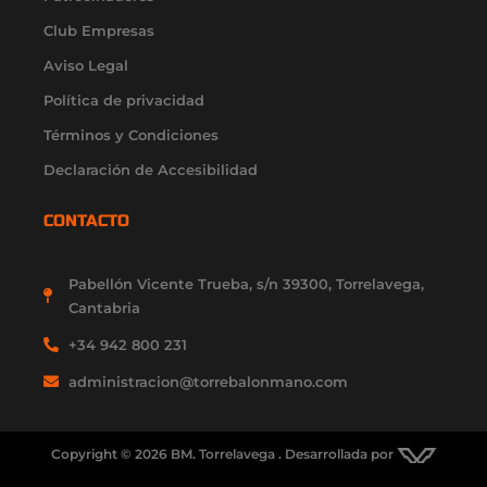
f
i
Club Empresas
n
Aviso Legal
Política de privacidad
Términos y Condiciones
Declaración de Accesibilidad
CONTACTO
Pabellón Vicente Trueba, s/n 39300, Torrelavega,
Cantabria
+34 942 800 231
administracion@torrebalonmano.com
Copyright © 2026 BM. Torrelavega . Desarrollada por