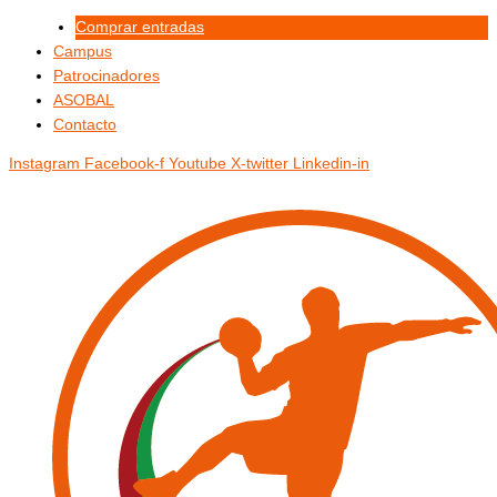
Ir
Menú
Menú
Comprar entradas
al
Campus
contenido
Patrocinadores
ASOBAL
Contacto
Instagram
Facebook-f
Youtube
X-twitter
Linkedin-in