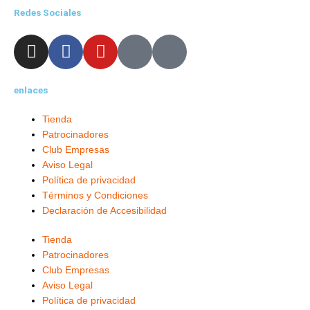
Redes Sociales
I
F
Y
X
L
n
a
o
-
i
s
c
u
t
n
enlaces
t
e
t
w
k
a
b
u
i
e
Tienda
g
o
b
t
d
Patrocinadores
r
o
e
t
i
Club Empresas
a
k
e
n
Aviso Legal
m
-
r
-
Política de privacidad
f
i
Términos y Condiciones
Declaración de Accesibilidad
n
Tienda
Patrocinadores
Club Empresas
Aviso Legal
Política de privacidad