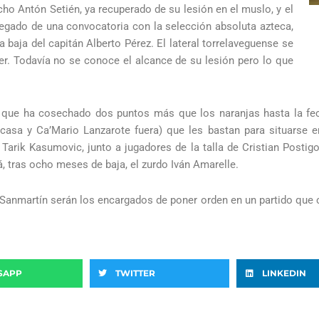
cho Antón Setién, ya recuperado de su lesión en el muslo, y el
llegado de una convocatoria con la selección absoluta azteca,
 baja del capitán Alberto Pérez. El lateral torrelaveguense se
yer. Todavía no se conoce el alcance de su lesión pero lo que
n que ha cosechado dos puntos más que los naranjas hasta la f
asa y Ca’Mario Lanzarote fuera) que les bastan para situarse en
 Tarik Kasumovic, junto a jugadores de la talla de Cristian Posti
, tras ocho meses de baja, el zurdo Iván Amarelle.
Sanmartín serán los encargados de poner orden en un partido que 
SAPP
TWITTER
LINKEDIN