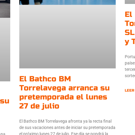
El
To
SL
y 
Portu
paíse
terce
sorte
El Bathco BM
Torrelavega arranca su
LEER
pretemporada el lunes
 su
27 de julio
El Bathco BM Torrelavega afronta ya la recta final
de sus vacaciones antes de iniciar su pretemporada
el próximo lunes 27 de julio. Ese día se pondrá la
ana