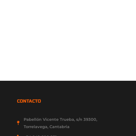
CONTACTO
Pabellón Vicente Trueba, s/n 39300,
Torrelavega, Cantabria