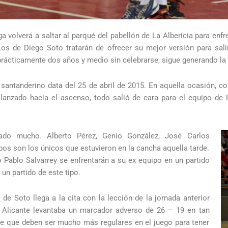
 volverá a saltar al parqué del pabellón de La Albericia para enfr
Los de Diego Soto tratarán de ofrecer su mejor versión para sali
ar prácticamente dos años y medio sin celebrarse, sigue generando 
to santanderino data del 25 de abril de 2015. En aquella ocasión,
n lanzado hacia el ascenso, todo salió de cara para el equipo de 
do mucho. Alberto Pérez, Genio González, José Carlos
bos son los únicos que estuvieron en la cancha aquella tarde.
ablo Salvarrey se enfrentarán a su ex equipo en un partido
 un partido de este tipo.
 de Soto llega a la cita con la lección de la jornada anterior
 Alicante levantaba un marcador adverso de 26 – 19 en tan
e que deben ser mucho más regulares en el juego para tener