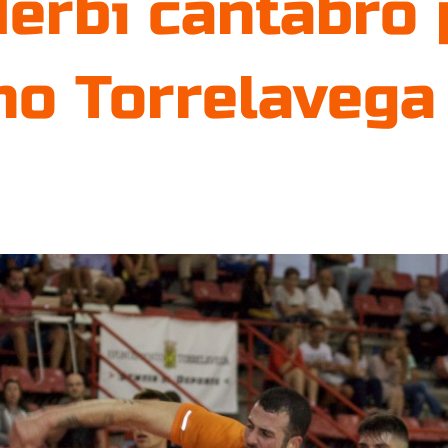
derbi cántabro 
o Torrelavega