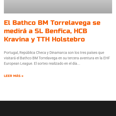
El Bathco BM Torrelavega se
medirá a SL Benfica, HCB
Kravina y TTH Holstebro
Portugal, República Checa y Dinamarca son los tres países que
visitará el Bathco BM Torrelavega en su tercera aventura en la EHF
European League. El sorteo realizado en el día
LEER MÁS »