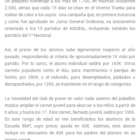
Un pequeño homenaje a los más de 1.700, en muchas ocasiones
2.000, almas que cada 15 días se citan en el Vicente Trueba para
rodear de calor a los suyos. Una campaña que, en primera instancia
y como fue aprobado en Junta General Ordinaria, va únicamente
orientada a los 15 partidos de ASOBAL, incluyendo también los
partidos del 1ª Nacional.
Así, el precio de los abonos sube ligeramente respecto al año
pasado, respondiendo al criterio de aproximadamente 1€ más por
partido. Por lo tanto, el abono individual saldrá por 165€. Otros
carnets populares como el dúo, para matrimonios o parejas de
hecho, por 280€, o el reducido, para desempleados, jubilados o
discapacitados, por 120€, se mantienen en el rango de categorías.
La necesidad del club de poner en valor cada asiento del pabellón
implica ampliar el carnet juvenil para abarcar a los niños a partir de
6 años, y hasta los 17. Este carnet, llamado juvenil, saldrá por 100€.
En este rango de edad se ven beneficiados los alumnos de la
Escuela BMT, cuyo precio queda en 60€. Además, este abono
incluye un descuento de 40€ para los padres del alumno en su
propio carnet.