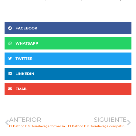
FACEBOOK
WHATSAPP
TWITTER
LINKEDIN
EMAIL
Ant
Si
ANTERIOR
SIGUIENTE
El Bathco BM Torrelavega formaliza su inscripción en competición europea
El Bathco BM Torrelavega competirá en la fase de grupos de la EHF European League