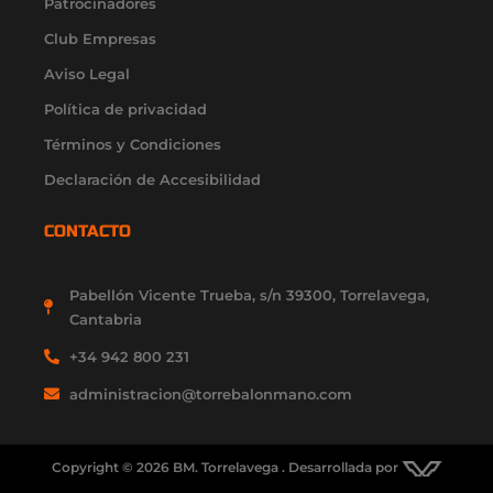
Patrocinadores
m
-
r
-
f
i
Club Empresas
n
Aviso Legal
Política de privacidad
Términos y Condiciones
Declaración de Accesibilidad
CONTACTO
Pabellón Vicente Trueba, s/n 39300, Torrelavega,
Cantabria
+34 942 800 231
administracion@torrebalonmano.com
Copyright © 2026 BM. Torrelavega . Desarrollada por