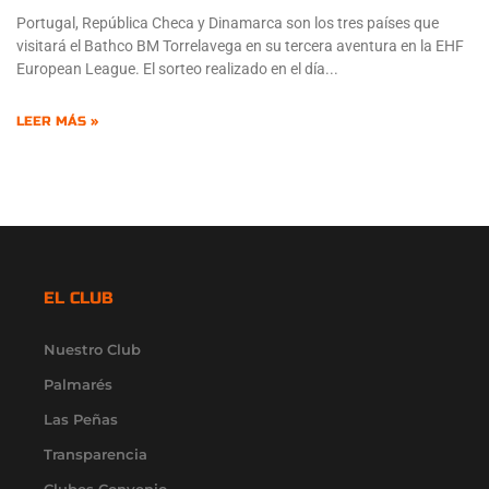
Portugal, República Checa y Dinamarca son los tres países que
visitará el Bathco BM Torrelavega en su tercera aventura en la EHF
European League. El sorteo realizado en el día
LEER MÁS »
EL CLUB
Nuestro Club
Palmarés
Las Peñas
Transparencia
Clubes Convenio