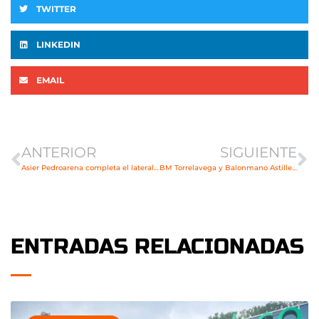
TWITTER
LINKEDIN
EMAIL
Ant
Si
ANTERIOR
SIGUIENTE
Asier Pedroarena completa el lateral derecho del Bathco BM Torrelavega
BM Torrelavega y Balonmano Astillero firman un convenio de colaboración
ENTRADAS RELACIONADAS