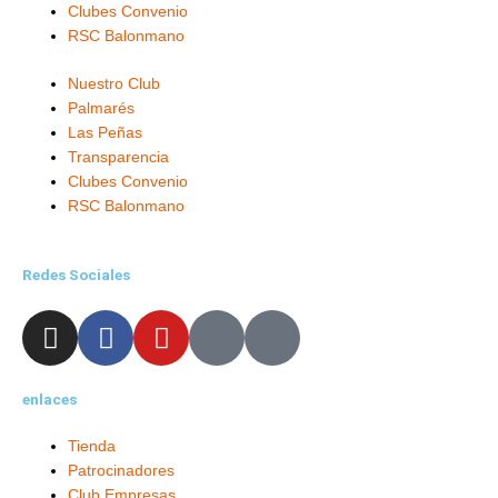
Clubes Convenio
RSC Balonmano
Nuestro Club
Palmarés
Las Peñas
Transparencia
Clubes Convenio
RSC Balonmano
Redes Sociales
I
F
Y
X
L
n
a
o
-
i
s
c
u
t
n
enlaces
t
e
t
w
k
a
b
u
i
e
Tienda
g
o
b
t
d
Patrocinadores
r
o
e
t
i
Club Empresas