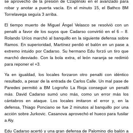
se aprovechó de la presión de Czaplinski en el avanzado para
robar y anotar a puerta vacía. En el minuto 15, el Bathco BM
Torrelavega seguía 3 arriba.
El tiempo muerto de Miguel Ángel Velasco se resolvió con un
penalti a favor de los suyos que Cadarso convirtió en el 6 – 8.
Rolando Uríos marchó al banquillo en la siguiente defensa sobre
Ramos. En superioridad, Martínez perdió el balón en un pase a
extremo intuido por Cadarso. Su hermano Edu forzó un tiro que
marchó desviado. Con la bola extra, el león naranja se redimió
para reponer el +3.
Ya en igualdad, los locales forzaron otro penalti con idéntico
resultado, a pesar de la entrada de Carlos Calle. Un mal pase de
Paredes permitió a BM Logroño La Rioja conseguir un penalti
más. David Cadarso sumó uno más, como un error más los
cántabros en ataque. Los locales imitaron el error y, en la
defensa, Thiago Ponciano se fue 2 minutos al banquillo por una
acción sobre Jurkovic. Casanova aprovechó el hueco para fusilar
a Aly.
Edu Cadarso acertó y una gran defensa de Palomino dio balón a