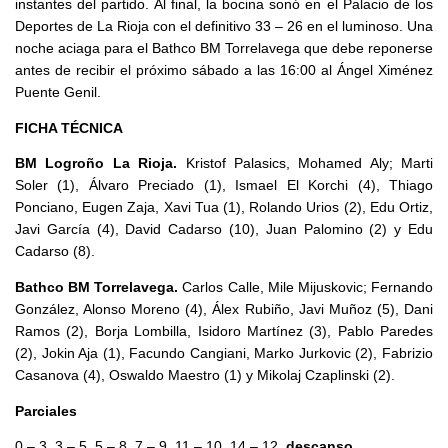
instantes del partido. Al final, la bocina sonó en el Palacio de los
Deportes de La Rioja con el definitivo 33 – 26 en el luminoso. Una
noche aciaga para el Bathco BM Torrelavega que debe reponerse
antes de recibir el próximo sábado a las 16:00 al Ángel Ximénez
Puente Genil.
FICHA TÉCNICA
BM Logroño La Rioja.
Kristof Palasics, Mohamed Aly; Marti
Soler (1), Álvaro Preciado (1), Ismael El Korchi (4), Thiago
Ponciano, Eugen Zaja, Xavi Tua (1), Rolando Urios (2), Edu Ortiz,
Javi García (4), David Cadarso (10), Juan Palomino (2) y Edu
Cadarso (8).
Bathco BM Torrelavega.
Carlos Calle, Mile Mijuskovic; Fernando
González, Alonso Moreno (4), Álex Rubiño, Javi Muñoz (5), Dani
Ramos (2), Borja Lombilla, Isidoro Martínez (3), Pablo Paredes
(2), Jokin Aja (1), Facundo Cangiani, Marko Jurkovic (2), Fabrizio
Casanova (4), Oswaldo Maestro (1) y Mikolaj Czaplinski (2).
Parciales
0 – 3, 3 – 5, 5 – 8, 7 – 9, 11 – 10, 14 – 12,
descanso