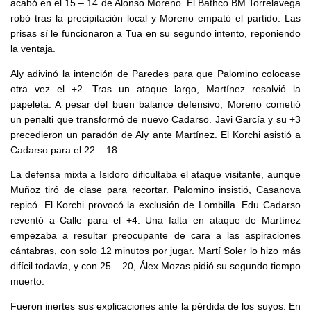
acabó en el 15 – 14 de Alonso Moreno. El Bathco BM Torrelavega
robó tras la precipitación local y Moreno empató el partido. Las
prisas sí le funcionaron a Tua en su segundo intento, reponiendo
la ventaja.
Aly adivinó la intención de Paredes para que Palomino colocase
otra vez el +2. Tras un ataque largo, Martínez resolvió la
papeleta. A pesar del buen balance defensivo, Moreno cometió
un penalti que transformó de nuevo Cadarso. Javi García y su +3
precedieron un paradón de Aly ante Martínez. El Korchi asistió a
Cadarso para el 22 – 18.
La defensa mixta a Isidoro dificultaba el ataque visitante, aunque
Muñoz tiró de clase para recortar. Palomino insistió, Casanova
repicó. El Korchi provocó la exclusión de Lombilla. Edu Cadarso
reventó a Calle para el +4. Una falta en ataque de Martínez
empezaba a resultar preocupante de cara a las aspiraciones
cántabras, con solo 12 minutos por jugar. Martí Soler lo hizo más
difícil todavía, y con 25 – 20, Álex Mozas pidió su segundo tiempo
muerto.
Fueron inertes sus explicaciones ante la pérdida de los suyos. En