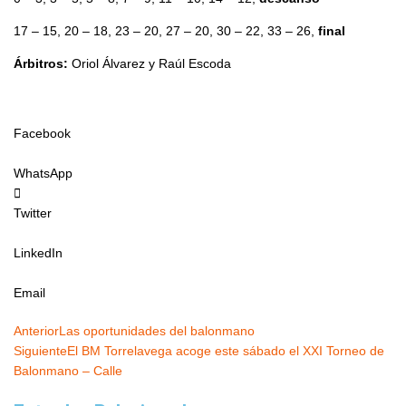
17 – 15, 20 – 18, 23 – 20, 27 – 20, 30 – 22, 33 – 26,
final
Árbitros:
Oriol Álvarez y Raúl Escoda
Facebook
WhatsApp
Twitter
LinkedIn
Email
Ant
Siguiente
Anterior
Las oportunidades del balonmano
Siguiente
El BM Torrelavega acoge este sábado el XXI Torneo de
Balonmano – Calle