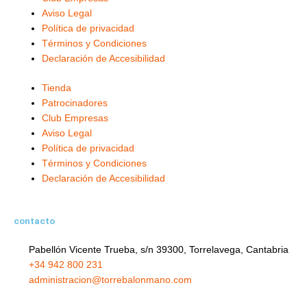
a
k
e
n
Aviso Legal
m
-
r
-
Política de privacidad
f
i
Términos y Condiciones
Declaración de Accesibilidad
n
Tienda
Patrocinadores
Club Empresas
Aviso Legal
Política de privacidad
Términos y Condiciones
Declaración de Accesibilidad
contacto
Pabellón Vicente Trueba, s/n 39300, Torrelavega, Cantabria
+34 942 800 231
administracion@torrebalonmano.com