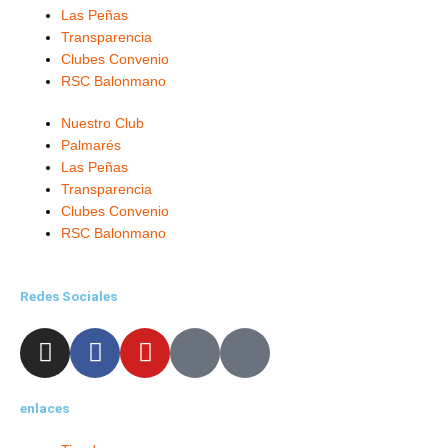
Las Peñas
Transparencia
Clubes Convenio
RSC Balonmano
Nuestro Club
Palmarés
Las Peñas
Transparencia
Clubes Convenio
RSC Balonmano
Redes Sociales
I
F
Y
X
L
n
a
o
-
i
s
c
u
t
n
enlaces
t
e
t
w
k
a
b
u
i
e