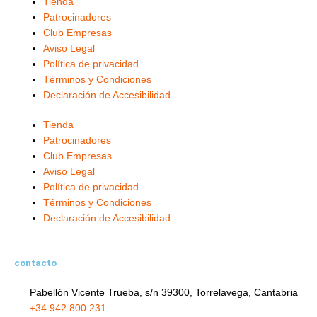
Tienda
g
o
b
t
d
Patrocinadores
r
o
e
t
i
Club Empresas
a
k
e
n
Aviso Legal
m
-
r
-
Política de privacidad
f
i
Términos y Condiciones
Declaración de Accesibilidad
n
Tienda
Patrocinadores
Club Empresas
Aviso Legal
Política de privacidad
Términos y Condiciones
Declaración de Accesibilidad
contacto
Pabellón Vicente Trueba, s/n 39300, Torrelavega, Cantabria
+34 942 800 231