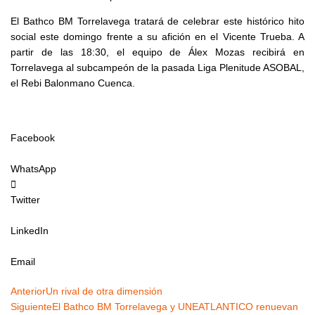
El Bathco BM Torrelavega tratará de celebrar este histórico hito
social este domingo frente a su afición en el Vicente Trueba. A
partir de las 18:30, el equipo de Álex Mozas recibirá en
Torrelavega al subcampeón de la pasada Liga Plenitude ASOBAL,
el Rebi Balonmano Cuenca.
Facebook
WhatsApp
Twitter
LinkedIn
Email
Ant
Siguiente
Anterior
Un rival de otra dimensión
Siguiente
El Bathco BM Torrelavega y UNEATLANTICO renuevan