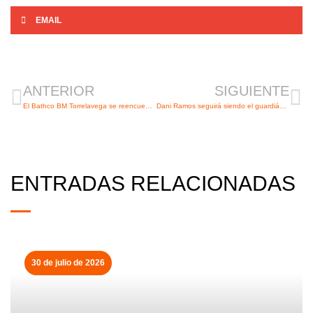
EMAIL
Ant
Si
ANTERIOR
SIGUIENTE
El Bathco BM Torrelavega se reencuentra con su mejor cara
Dani Ramos seguirá siendo el guardián del pivote naranja
ENTRADAS RELACIONADAS
30 de julio de 2026