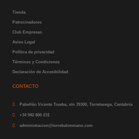
a
b
u
i
e
g
o
b
t
d
r
o
e
t
i
Tienda
a
k
e
n
Patrocinadores
m
-
r
-
f
i
Club Empresas
n
Aviso Legal
Política de privacidad
Términos y Condiciones
Declaración de Accesibilidad
CONTACTO
Pabellón Vicente Trueba, s/n 39300, Torrelavega, Cantabria
+34 942 800 231
administracion@torrebalonmano.com