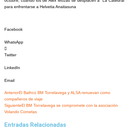
octubre, cuando los de Álex Mozas se desplacen a “La Catedral”
para enfrentarse a Helvetia Anaitasuna
Facebook
WhatsApp
Twitter
LinkedIn
Email
Ant
Siguiente
Anterior
El Bathco BM Torrelavega y ALSA renuevan como
compañeros de viaje
Siguiente
El BM Torrelavega se compromete con la asociación
Volando Cometas
Entradas Relacionadas