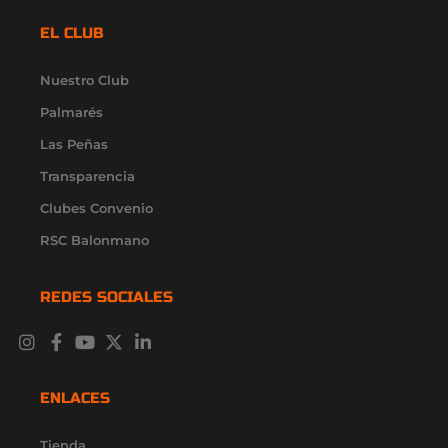
EL CLUB
Nuestro Club
Palmarés
Las Peñas
Transparencia
Clubes Convenio
RSC Balonmano
REDES SOCIALES
I
F
Y
X
L
n
a
o
-
i
s
c
u
t
n
t
e
t
w
k
ENLACES
a
b
u
i
e
g
o
b
t
d
r
o
e
t
i
Tienda