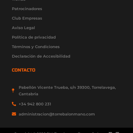
a
k
e
n
Patrocinadores
m
-
r
-
f
i
Club Empresas
n
Aviso Legal
Política de privacidad
Términos y Condiciones
Declaración de Accesibilidad
CONTACTO
Pabellón Vicente Trueba, s/n 39300, Torrelavega,
Cantabria
+34 942 800 231
administracion@torrebalonmano.com