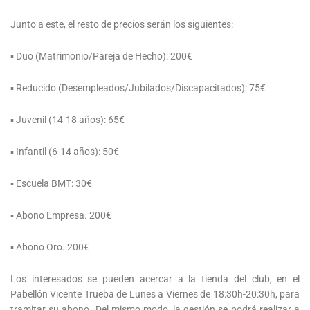
Junto a este, el resto de precios serán los siguientes:
▪ Duo (Matrimonio/Pareja de Hecho): 200€
▪ Reducido (Desempleados/Jubilados/Discapacitados): 75€
▪ Juvenil (14-18 años): 65€
▪ Infantil (6-14 años): 50€
▪ Escuela BMT: 30€
▪ Abono Empresa. 200€
▪ Abono Oro. 200€
Los interesados se pueden acercar a la tienda del club, en el
Pabellón Vicente Trueba de Lunes a Viernes de 18:30h-20:30h, para
tramitar su abono. Del mismo modo, la gestión se podrá realizar a