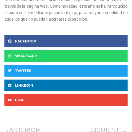
través de la página web. Como novedad, este año se ha introducido
el pago online mediante pasarela digital, para mayor comodidad de
aquellos que no puedan acercarse al pabellón.
FACEBOOK
WHATSAPP
TWITTER
LINKEDIN
EMAIL
Ant
Si
ANTERIOR
SIGUIENTE