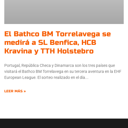
El Bathco BM Torrelavega se
medirá a SL Benfica, HCB
Kravina y TTH Holstebro
Portugal, República Checa y Dinamarca son los tres países que
visitará el Bathco BM Torrelavega en su tercera aventura en la EHF
European League. El sorteo realizado en el día
LEER MÁS »