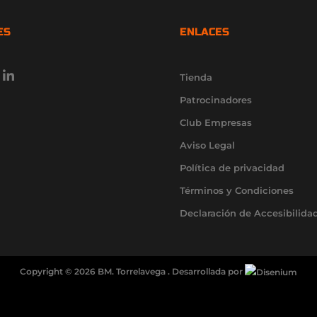
ES
ENLACES
L
Tienda
i
n
Patrocinadores
k
e
Club Empresas
d
Aviso Legal
i
n
Política de privacidad
-
i
Términos y Condiciones
n
Declaración de Accesibilida
Copyright © 2026 BM. Torrelavega . Desarrollada por