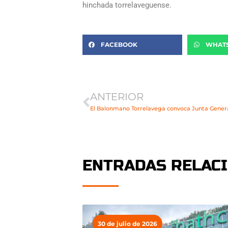
hinchada torrelaveguense.
FACEBOOK
WHAT
Ant
ANTERIOR
El Balonmano Torrelavega convoca Junta General
ENTRADAS RELAC
30 de julio de 2026