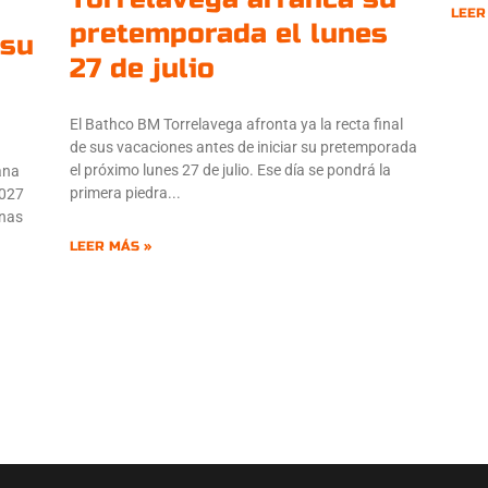
LEER
pretemporada el lunes
 su
27 de julio
El Bathco BM Torrelavega afronta ya la recta final
de sus vacaciones antes de iniciar su pretemporada
el próximo lunes 27 de julio. Ese día se pondrá la
ana
primera piedra
2027
inas
LEER MÁS »