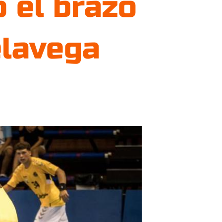
o el brazo
elavega