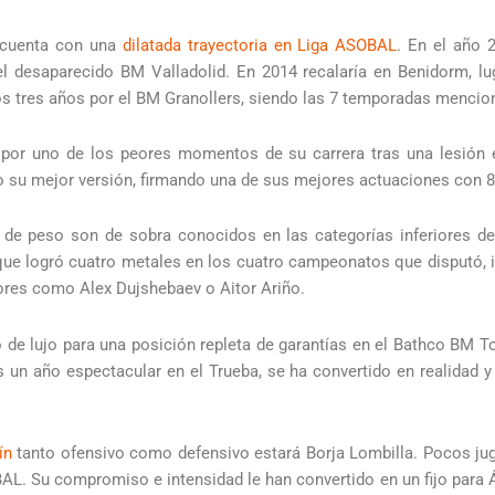
 cuenta con una
dilatada trayectoria en Liga ASOBAL
. En el año 
el desaparecido BM Valladolid. En 2014 recalaría en Benidorm, lu
s tres años por el BM Granollers, siendo las 7 temporadas mencio
por uno de los peores momentos de su carrera tras una lesión en
 su mejor versión, firmando una de sus mejores actuaciones con 89
 de peso son de sobra conocidos en las categorías inferiores d
a que logró cuatro metales en los cuatro campeonatos que disputó, 
res como Alex Dujshebaev o Aitor Ariño.
o de lujo para una posición repleta de garantías en el Bathco BM T
 un año espectacular en el Trueba, se ha convertido en realidad 
ín
tanto ofensivo como defensivo estará Borja Lombilla. Pocos ju
L. Su compromiso e intensidad le han convertido en un fijo para Á