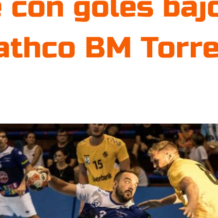
 con goles baj
Bathco BM Torr