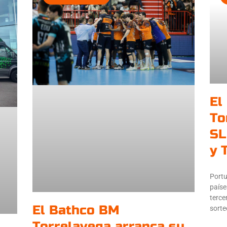
El
To
SL
y 
Portu
paíse
terce
El Bathco BM
sorte
Torrelavega arranca su