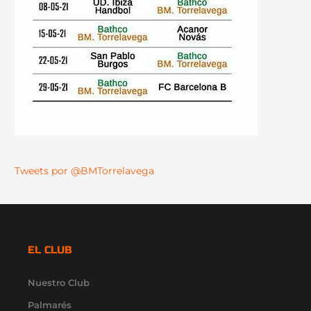
Tweets por @BMTorrelavega
EL CLUB
Nuestro Club
Palmarés