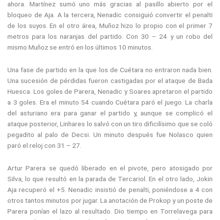
ahora. Martínez sumó uno más gracias al pasillo abierto por el
bloqueo de Aja. A la tercera, Nenadic consiguió convertir el penalti
de los suyos. En el otro área, Muñoz hizo lo propio con el primer 7
metros para los naranjas del partido. Con 30 – 24 y un robo del
mismo Muñoz se entró en los últimos 10 minutos.
Una fase de partido en la que los de Cuétara no entraron nada bien.
Una sucesión de pérdidas fueron castigadas por el ataque de Bada
Huesca. Los goles de Parera, Nenadic y Soares apretaron el partido
a 3 goles. Era el minuto 54 cuando Cuétara paró el juego. La charla
del asturiano era para ganar el partido y, aunque se complicó el
ataque posterior, Linhares lo salvó con un tiro dificilísimo que se coló
pegadito al palo de Decsi. Un minuto después fue Nolasco quien
paró el reloj con 31 – 27.
Artur Parera se quedó liberado en el pivote, pero atosigado por
Silva, lo que resultó en la parada de Tercariol. En el otro lado, Jokin
Aja recuperó el +5. Nenadic insistió de penalti, poniéndose a 4 con
otros tantos minutos por jugar. La anotación de Prokop y un poste de
Parera ponían el lazo al resultado. Dio tiempo en Torrelavega para