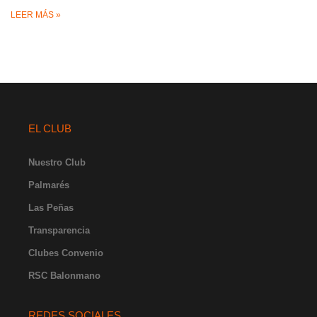
LEER MÁS »
EL CLUB
Nuestro Club
Palmarés
Las Peñas
Transparencia
Clubes Convenio
RSC Balonmano
REDES SOCIALES