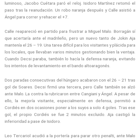
luminoso, Jacobo Cuétara paró el reloj. Isidoro Martínez retomó el
paso tras la reanudación. Un robo naranja después y Calle asistió a
Ángel para correr y rehacer el +7.
Calle reapareció en partido para frustrar a Miguel Malo. Borragán sí
que acertaría ante el madrileño, pero un nuevo tanto de Jokin Aja
mantenía el 26 – 19. Una tarea difícil para los visitantes y plácida para
los locales, que llevaban varios minutos gestionando bien la ventaja.
Cuando Decsi paraba, también lo hacía la defensa naranja, evitando
los intentos de levantamiento en el bando altoaragonés.
Dos paradas consecutivas del húngaro acabaron con el 26 – 21 tras
gol de Soares. Decsi firmó una tercera, pero Calle también se alzó
ante Malo. La contra la rubricaron entre Cangiani y Ángel. A pesar de
ello, la mejoría visitante, especialmente en defensa, permitió a
Cordiés en dos ocasiones poner a los suyos a solo 4 goles. Tras ese
gol, el propio Cordiés se fue 2 minutos excluido. Aja castigó la
inferioridad a pase de Isidoro.
Leo Tercariol acudió a la portería para parar otro penalti, ante Malo