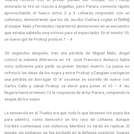
entonado le tiró un roscón a Arguillas, pero Parera contestó rápido
aprovechando el hueco entre 2 y 3. Linhares respondió con un
cañonazo, demostrando que los de Jacobo Cuétara cogían el
feeling
al ataque. Malo y Fernández repartieron anotaciones en un encuentro
que estaba saliendo muy vistoso para el espectador. En el minuto 10,
un nuevo gol de Prokop ponía el 7 – 4.
30 segundos después, tras una pérdida de Miguel Malo, Ángel
colocó la máxima diferencia en +4. José Francisco Nolasco había
visto suficiente para pedir su primer tiempo muerto. La pausa no
refrescó las ideas de los suyos y entre Prokop y Cangiani castigaron
una pérdida de Borragán. El ‘4’ oscense se estrelló de nuevo con
Carlos Calle y Jakub Prokop se elevó para poner el 10 – 4. No
llegaría hasta el minuto 12 la respuesta de Artur Parera, rompiendo la
sequía de los suyos.
La sensación en el Trueba era que todo lo que lanzasen los suyos iba
para adentro, como demostró un tiro raso de Linhares. Aunque
Cordiés contestase con violencia, Martínez no tardó en replicar. El
leonés, sin embargo, se fue excluido en la defensa posterior. Soares