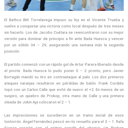
El Bathco BM Torrelavega impuso su ley en el Vicente Trueba y
vuelve a conquistar una victoria como local después de tres meses
sin hacerlo. Los de Jacobo Cuétara se reencontraron con su mejor
versión para dominar de principio a fin ante Bada Huesca y vencer
por un sólido 34 – 29, asegurando una semana más la segunda
posición.
El partido comenzó con un rápido gol de Artur Parera liberado desde
el pivote. Bada Huesca lo pudo poner 0 – 2 pronto, pero Javier
Borragán mandó su tiro en contraataque al palo. Los dos primeros
ataques naranjas resultaron en pérdidas de balón. Frank Cordiés
topó con un Carlos Calle que evitó de nuevo el +2. En menos de un
suspiro, un quiebro de Prokop, otra mano de Calle y una primera
oleada de Jokin Aja colocaron el 2 – 1.
Las imprecisiones se sucedieron en un tramo inicial de esos
tontorrón. Ángel Fernández pescó en río revuelto para el 3 – 1. Rafa
Soares recortó con el primer penalti del choque. Un Prokop