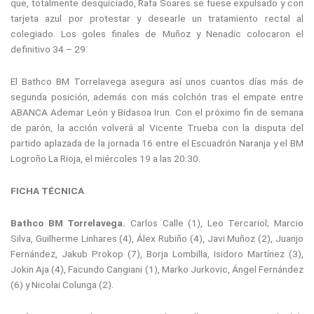
que, totalmente desquiciado, Rafa Soares se fuese expulsado y con
tarjeta azul por protestar y desearle un tratamiento rectal al
colegiado. Los goles finales de Muñoz y Nenadic colocaron el
definitivo 34 – 29.
El Bathco BM Torrelavega asegura así unos cuantos días más de
segunda posición, además con más colchón tras el empate entre
ABANCA Ademar León y Bidasoa Irun. Con el próximo fin de semana
de parón, la acción volverá al Vicente Trueba con la disputa del
partido aplazada de la jornada 16 entre el Escuadrón Naranja y el BM
Logroño La Rioja, el miércoles 19 a las 20:30.
FICHA TÉCNICA
Bathco BM Torrelavega.
Carlos Calle (1), Leo Tercariol; Marcio
Silva, Guilherme Linhares (4), Álex Rubiño (4), Javi Muñoz (2), Juanjo
Fernández, Jakub Prokop (7), Borja Lombilla, Isidoro Martínez (3),
Jokin Aja (4), Facundo Cangiani (1), Marko Jurkovic, Ángel Fernández
(6) y Nicolai Colunga (2).