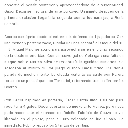
convirtió el penalti posterior y, aprovechándose de la superioridad,
Gabor Decsi se hizo grande ante Jurkovic. Un minuto después de la
primera exclusión llegaría la segunda contra los naranjas, a Borja
Lombilla.
Soares castigaría desde el extremo la defensa de 4 jugadores. Con
uno menos y portería vacía, Nicolai Colunga rescató el ataque del 13
– 8. Miguel Malo se apuró para aprovecharse en el último segundo
de la doble inferioridad. Con un nuevo gol de Colunga y una falta en
ataque sobre Marcio Silva se recobraría la igualdad numérica. Se
acercaba el minuto 20 de juego cuando Decsi firmó una doble
parada de mucho mérito. La oleada visitante se saldó con Parera
forzando un penalti que Leo Tercariol, retornando tras lesión, paró a
Soares.
Con Decsi inspirado en portería, Óscar García fintó a su par para
recortar a 4 goles. Decsi acertaría de nuevo ante Muñoz, pero nada
pudo hacer ante el rechace de Rubiño. Fabricio de Souza se vio
liberado en el pivote, pero su tiro colocado se fue al palo. De
inmediato, Rubiño repuso los 6 tantos de ventaja.