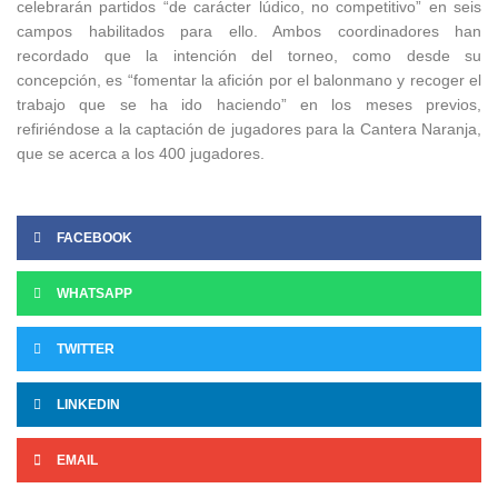
celebrarán partidos “de carácter lúdico, no competitivo” en seis
campos habilitados para ello. Ambos coordinadores han
recordado que la intención del torneo, como desde su
concepción, es “fomentar la afición por el balonmano y recoger el
trabajo que se ha ido haciendo” en los meses previos,
refiriéndose a la captación de jugadores para la Cantera Naranja,
que se acerca a los 400 jugadores.
FACEBOOK
WHATSAPP
TWITTER
LINKEDIN
EMAIL