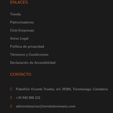
t
e
t
w
k
ENLACES
a
b
u
i
e
g
o
b
t
d
r
o
e
t
i
Tienda
a
k
e
n
Patrocinadores
m
-
r
-
f
i
Club Empresas
n
Aviso Legal
Política de privacidad
Términos y Condiciones
Declaración de Accesibilidad
CONTACTO
Pabellón Vicente Trueba, s/n 39300, Torrelavega, Cantabria
+34 942 800 231
administracion@torrebalonmano.com