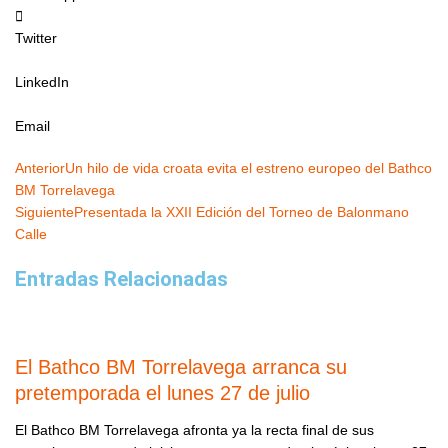
Twitter
LinkedIn
Email
Ant
Siguiente
Anterior
Un hilo de vida croata evita el estreno europeo del Bathco
BM Torrelavega
Siguiente
Presentada la XXII Edición del Torneo de Balonmano
Calle
Entradas Relacionadas
El Bathco BM Torrelavega arranca su
pretemporada el lunes 27 de julio
El Bathco BM Torrelavega afronta ya la recta final de sus