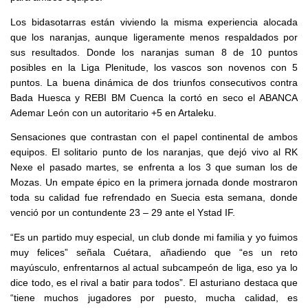
Los bidasotarras están viviendo la misma experiencia alocada
que los naranjas, aunque ligeramente menos respaldados por
sus resultados. Donde los naranjas suman 8 de 10 puntos
posibles en la Liga Plenitude, los vascos son novenos con 5
puntos. La buena dinámica de dos triunfos consecutivos contra
Bada Huesca y REBI BM Cuenca la cortó en seco el ABANCA
Ademar León con un autoritario +5 en Artaleku.
Sensaciones que contrastan con el papel continental de ambos
equipos. El solitario punto de los naranjas, que dejó vivo al RK
Nexe el pasado martes, se enfrenta a los 3 que suman los de
Mozas. Un empate épico en la primera jornada donde mostraron
toda su calidad fue refrendado en Suecia esta semana, donde
venció por un contundente 23 – 29 ante el Ystad IF.
“Es un partido muy especial, un club donde mi familia y yo fuimos
muy felices” señala Cuétara, añadiendo que “es un reto
mayúsculo, enfrentarnos al actual subcampeón de liga, eso ya lo
dice todo, es el rival a batir para todos”. El asturiano destaca que
“tiene muchos jugadores por puesto, mucha calidad, es