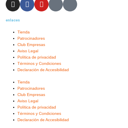
I
F
Y
X
L
n
a
o
-
i
s
c
u
t
n
enlaces
t
e
t
w
k
a
b
u
i
e
Tienda
g
o
b
t
d
Patrocinadores
r
o
e
t
i
Club Empresas
a
k
e
n
Aviso Legal
m
-
r
-
Política de privacidad
f
i
Términos y Condiciones
Declaración de Accesibilidad
n
Tienda
Patrocinadores
Club Empresas
Aviso Legal
Política de privacidad
Términos y Condiciones
Declaración de Accesibilidad