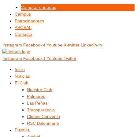
Ir
Menú
Menú
Comprar entradas
al
Campus
contenido
Patrocinadores
ASOBAL
Contacto
Instagram
Facebook-f
Youtube
X-twitter
Linkedin-in
Instagram
Facebook-f
Youtube
Twitter
Inicio
Noticias
El Club
Nuestro Club
Palmarés
Las Peñas
Transparencia
Clubes Convenio
RSC Balonmano
Plantilla
Asobal