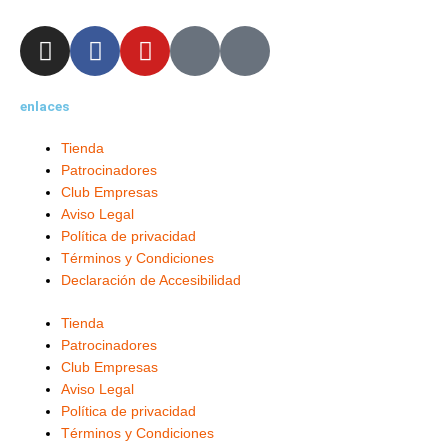
I
F
Y
X
L
n
a
o
-
i
s
c
u
t
n
enlaces
t
e
t
w
k
a
b
u
i
e
Tienda
g
o
b
t
d
Patrocinadores
r
o
e
t
i
Club Empresas
a
k
e
n
Aviso Legal
m
-
r
-
Política de privacidad
f
i
Términos y Condiciones
Declaración de Accesibilidad
n
Tienda
Patrocinadores
Club Empresas
Aviso Legal
Política de privacidad
Términos y Condiciones