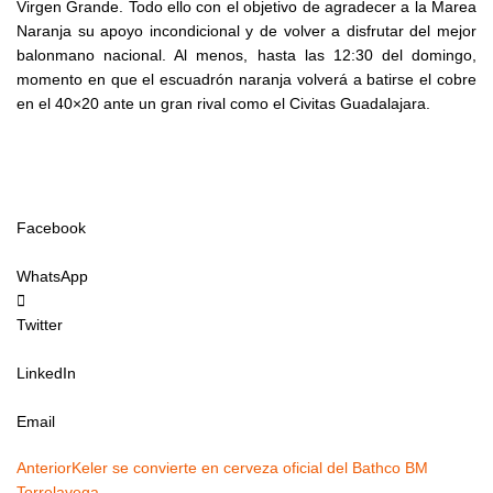
Virgen Grande. Todo ello con el objetivo de agradecer a la Marea
Naranja su apoyo incondicional y de volver a disfrutar del mejor
balonmano nacional. Al menos, hasta las 12:30 del domingo,
momento en que el escuadrón naranja volverá a batirse el cobre
en el 40×20 ante un gran rival como el Civitas Guadalajara.
Facebook
WhatsApp
Twitter
LinkedIn
Email
Ant
Siguiente
Anterior
Keler se convierte en cerveza oficial del Bathco BM
Torrelavega