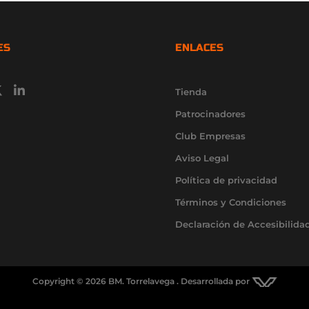
ES
ENLACES
X
L
Tienda
-
i
t
n
Patrocinadores
w
k
e
Club Empresas
t
d
Aviso Legal
t
i
e
n
Política de privacidad
r
-
i
Términos y Condiciones
n
Declaración de Accesibilida
Copyright © 2026 BM. Torrelavega . Desarrollada por