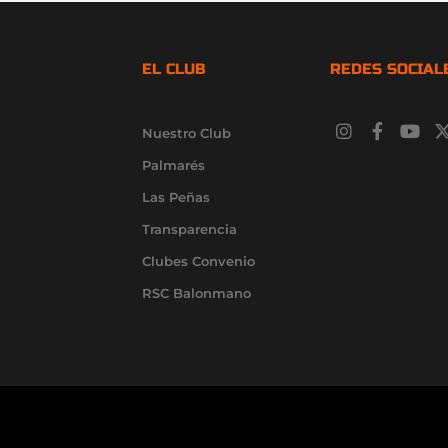
EL CLUB
REDES SOCIAL
I
F
Y
Nuestro Club
n
a
o
s
c
u
Palmarés
t
e
t
a
b
u
i
Las Peñas
g
o
b
Transparencia
r
o
e
a
k
Clubes Convenio
m
-
f
RSC Balonmano