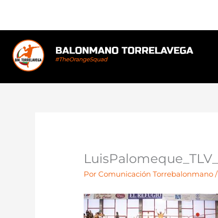
Ir
al
contenido
LuisPalomeque_TLV_
Por
Comunicación Torrebalonmano