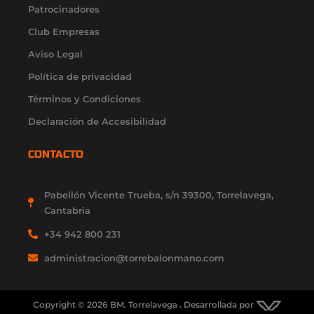
m
-
r
-
Patrocinadores
f
i
Club Empresas
n
Aviso Legal
Política de privacidad
Términos y Condiciones
Declaración de Accesibilidad
CONTACTO
Pabellón Vicente Trueba, s/n 39300, Torrelavega,
Cantabria
+34 942 800 231
administracion@torrebalonmano.com
Copyright © 2026 BM. Torrelavega . Desarrollada por