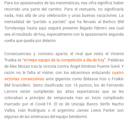
Para los apasionados de las matemáticas, esa cifra significa haber
recorrido una parte del camino. Para el vestuario, no significaría
nada, más allá de una celebración y unas buenas vacaciones. La
mentalidad de “partido a partido” que ha llevado al Bathco BM
Torrelavega hasta aquí seguirá presente llegado febrero sea cual
sea el resultado de hoy, especialmente con la apasionante segunda
vuelta que queda por delante.
Consecuencias y contexto aparte, el rival que visita el Vicente
Trueba es “
el mejor equipo de la competición a día de hoy
”. Palabras
de Álex Mozas tras la victoria contra Ángel Ximénez Puente Genil. Y
razón no le falta al míster, con los alicantinos enlazando
cuatro
victorias consecutivas
ante gigantes como Bidasoa Irún o Fraikin
BM Granollers. Sexto clasificado con 16 puntos, los de Fernando
Latorre están cumpliendo las altas expectativas que se les
colocaban a principio de temporada tras un inicio complicado
marcado por el Covid-19. El ex de Unicaja Banco Sinfín Nacho
Valles, Iván Rodríguez o el argentino James Lewis Parker son
algunas de las amenazas del equipo benidormí.