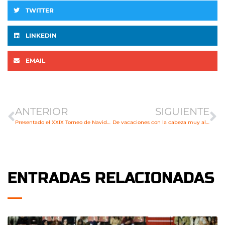
TWITTER
LINKEDIN
EMAIL
Ant
Si
ANTERIOR
SIGUIENTE
Presentado el XXIX Torneo de Navidad del BM Torrelavega
De vacaciones con la cabeza muy alta
ENTRADAS RELACIONADAS