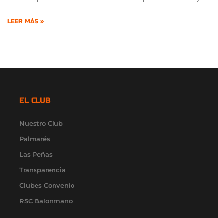
LEER MÁS »
EL CLUB
Nuestro Club
Palmarés
Las Peñas
Transparencia
Clubes Convenio
RSC Balonmano