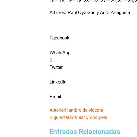
15 – 15, 19 – 18, 23 – 22, 27 – 24, 31 – 25, 3
Árbitros: Raúl Oyarzun y Aritz Zalagueta
Facebook
WhatsApp
Twitter
LinkedIn
Email
Ant
Siguiente
Anterior
Hambre de victoria
Siguiente
Disfrutar y competir
Entradas Relacionadas