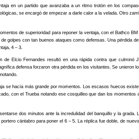
taja en un partido que avanzaba a un ritmo trotón en los compases
tológicas, se encargó de empezar a darle calor a la velada. Otro 
mentos de superioridad para reponer la ventaja, con el Bathco BM 
o de golpes con tan buenos ataques como defensas. Una pérdida de Si
taja, 4 – 3.
ón de Elcio Fernandes resultó en una rápida contra que culminó 
ífica defensa forzaron otra pérdida en los visitantes. Se unieron lo
anotando.
anja se hacía más grande por momentos. Los escasos huecos existen
plicado, con el Trueba notando ese cosquilleo que dan los momentos
sentarse dos minutos ante la incredulidad del banquillo y la grada. 
 portero cántabro para poner el 6 – 5. La réplica fue doble, de nue