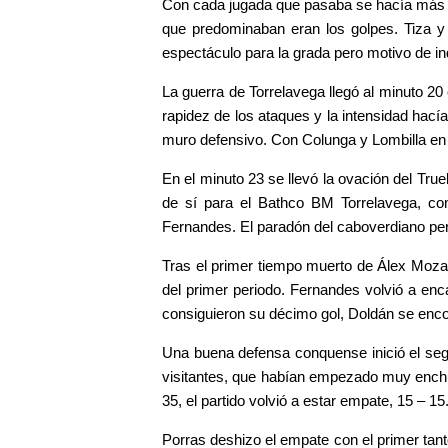
Con cada jugada que pasaba se hacía más difí
que predominaban eran los golpes. Tiza y 
espectáculo para la grada pero motivo de i
La guerra de Torrelavega llegó al minuto 20 
rapidez de los ataques y la intensidad hací
muro defensivo. Con Colunga y Lombilla en 
En el minuto 23 se llevó la ovación del Tru
de sí para el Bathco BM Torrelavega, co
Fernandes. El paradón del caboverdiano perm
Tras el primer tiempo muerto de Álex Mozas,
del primer periodo. Fernandes volvió a en
consiguieron su décimo gol, Doldán se encon
Una buena defensa conquense inició el seg
visitantes, que habían empezado muy enchu
35, el partido volvió a estar empate, 15 – 15
Porras deshizo el empate con el primer tanto 