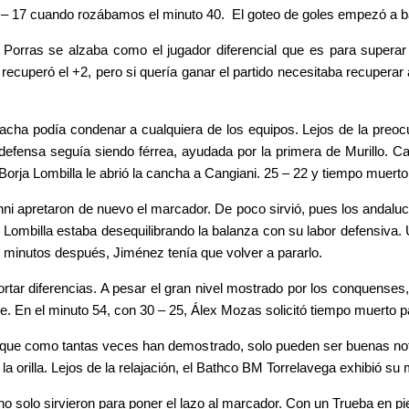
 19 – 17 cuando rozábamos el minuto 40. El goteo de goles empezó a baj
orras se alzaba como el jugador diferencial que es para superar
ecuperó el +2, pero si quería ganar el partido necesitaba recuperar 
acha podía condenar a cualquiera de los equipos. Lejos de la preoc
defensa seguía siendo férrea, ayudada por la primera de Murillo. Ca
Borja Lombilla le abrió la cancha a Cangiani. 25 – 22 y tiempo muert
i apretaron de nuevo el marcador. De poco sirvió, pues los andalu
r Lombilla estaba desequilibrando la balanza con su labor defensiva. 
 minutos después, Jiménez tenía que volver a pararlo.
ortar diferencias. A pesar el gran nivel mostrado por los conquenses,
te. En el minuto 54, con 30 – 25, Álex Mozas solicitó tiempo muerto p
algo que como tantas veces han demostrado, solo pueden ser buenas no
a orilla. Lejos de la relajación, el Bathco BM Torrelavega exhibió su
 solo sirvieron para poner el lazo al marcador. Con un Trueba en pie 