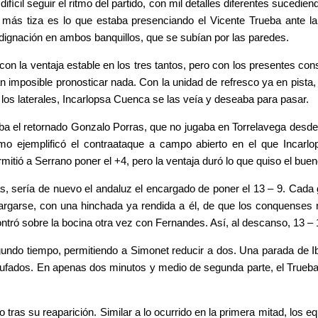
cil seguir el ritmo del partido, con mil detalles diferentes sucedie
más tiza es lo que estaba presenciando el Vicente Trueba ante la p
ndignación en ambos banquillos, que se subían por las paredes.
con la ventaja estable en los tres tantos, pero con los presentes con
an imposible pronosticar nada. Con la unidad de refresco ya en pista
los laterales, Incarlopsa Cuenca se las veía y deseaba para pasar.
eba el retornado Gonzalo Porras, que no jugaba en Torrelavega desde 
mo ejemplificó el contraataque a campo abierto en el que Incarl
itió a Serrano poner el +4, pero la ventaja duró lo que quiso el bue
 sería de nuevo el andaluz el encargado de poner el 13 – 9. Cada go
cargarse, con una hinchada ya rendida a él, de que los conquenses 
tró sobre la bocina otra vez con Fernandes. Así, al descanso, 13 – 
undo tiempo, permitiendo a Simonet reducir a dos. Una parada de Ib
fados. En apenas dos minutos y medio de segunda parte, el Trueba h
.
tras su reaparición. Similar a lo ocurrido en la primera mitad, los eq