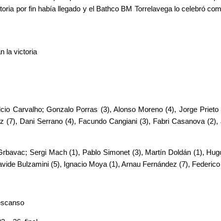
toria por fin había llegado y el Bathco BM Torrelavega lo celebró
 la victoria
Elcio Carvalho; Gonzalo Porras (3), Alonso Moreno (4), Jorge Prieto 
tínez (7), Dani Serrano (4), Facundo Cangiani (3), Fabri Casanova (
rbavac; Sergi Mach (1), Pablo Simonet (3), Martín Doldán (1), Hugo
vide Bulzamini (5), Ignacio Moya (1), Arnau Fernández (7), Federico 
descanso