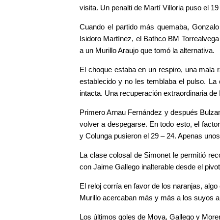
visita. Un penalti de Martí Villoria puso el
Cuando el partido más quemaba, Gonzalo P
Isidoro Martínez, el Bathco BM Torrealvega r
a un Murillo Araujo que tomó la alternativa.
El choque estaba en un respiro, una mala r
establecido y no les temblaba el pulso. La 
intacta. Una recuperación extraordinaria de 
Primero Arnau Fernández y después Bulzann
volver a despegarse. En todo esto, el facto
y Colunga pusieron el 29 – 24. Apenas unos
La clase colosal de Simonet le permitió rec
con Jaime Gallego inalterable desde el pivo
El reloj corría en favor de los naranjas, 
Murillo acercaban más y más a los suyos a l
Los últimos goles de Moya, Gallego y Moreno