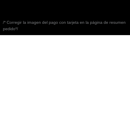
/* Corregir la imagen del pago con tarjeta en la página de resumen
pedido*/