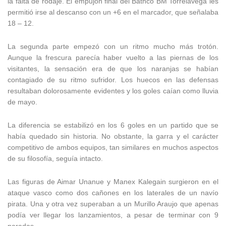
la falta de rodaje. El empujón final del Bathco BM Torrelavega les
permitió irse al descanso con un +6 en el marcador, que señalaba
18 – 12.
La segunda parte empezó con un ritmo mucho más trotón.
Aunque la frescura parecía haber vuelto a las piernas de los
visitantes, la sensación era de que los naranjas se habían
contagiado de su ritmo sufridor. Los huecos en las defensas
resultaban dolorosamente evidentes y los goles caían como lluvia
de mayo.
La diferencia se estabilizó en los 6 goles en un partido que se
había quedado sin historia. No obstante, la garra y el carácter
competitivo de ambos equipos, tan similares en muchos aspectos
de su filosofía, seguía intacto.
Las figuras de Aimar Unanue y Manex Kalegain surgieron en el
ataque vasco como dos cañones en los laterales de un navío
pirata. Una y otra vez superaban a un Murillo Araujo que apenas
podía ver llegar los lanzamientos, a pesar de terminar con 9