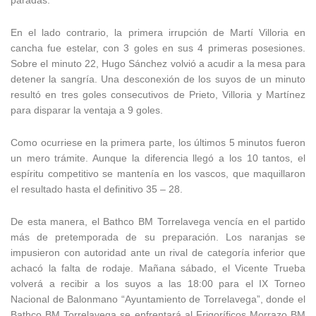
paradas.
En el lado contrario, la primera irrupción de Martí Villoria en
cancha fue estelar, con 3 goles en sus 4 primeras posesiones.
Sobre el minuto 22, Hugo Sánchez volvió a acudir a la mesa para
detener la sangría. Una desconexión de los suyos de un minuto
resultó en tres goles consecutivos de Prieto, Villoria y Martínez
para disparar la ventaja a 9 goles.
Como ocurriese en la primera parte, los últimos 5 minutos fueron
un mero trámite. Aunque la diferencia llegó a los 10 tantos, el
espíritu competitivo se mantenía en los vascos, que maquillaron
el resultado hasta el definitivo 35 – 28.
De esta manera, el Bathco BM Torrelavega vencía en el partido
más de pretemporada de su preparación. Los naranjas se
impusieron con autoridad ante un rival de categoría inferior que
achacó la falta de rodaje. Mañana sábado, el Vicente Trueba
volverá a recibir a los suyos a las 18:00 para el IX Torneo
Nacional de Balonmano “Ayuntamiento de Torrelavega”, donde el
Bathco BM Torrelavega se enfrentará al Frigoríficos Morrazo BM