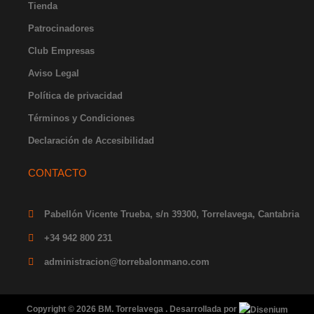
r
o
e
t
i
Tienda
a
k
e
n
Patrocinadores
m
-
r
-
f
i
Club Empresas
n
Aviso Legal
Política de privacidad
Términos y Condiciones
Declaración de Accesibilidad
CONTACTO
Pabellón Vicente Trueba, s/n 39300, Torrelavega, Cantabria
+34 942 800 231
administracion@torrebalonmano.com
Copyright © 2026 BM. Torrelavega . Desarrollada por