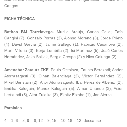
Cangas.
FICHA TÉCNICA
Bathco BM Torrelavega.
Murillo Araújo, Carlos Calle; Fafa
Cangini (7), Gonzalo Porras (2), Alonso Moreno (3), Jorge Prieto
(4), David García (2), Jaime Gallego (1), Fabrizio Casanova (2),
Martí Villoria (3), Borja Lombilla (2), Isi Martínez (5), José Carlos
Hernández, Jaka Spiljak, Sergio Crespo (2) y Nico Colunga (2).
Amenabar Zarautz ZKE.
Paulo Ostolaza, Fausto Berazadi; Ander
Atorrasagasti (3), Oihan Balenciaga (2), Víctor Fernández (2),
Mikel Beristain (2), Aitor Atorrasagasti, Ibai Pérez de Albéniz (2),
Endika Kalegain, Manex Kalegain (5), Aimar Unanue (3), Asier
Lertxundi (5), Aitor Zulaika (3), Ekaitz Etxabe (1), Jon Aierza.
Parciales
4 – 1, 6 – 3, 9 – 6, 12 – 9, 15 – 10, 18 – 12, descanso