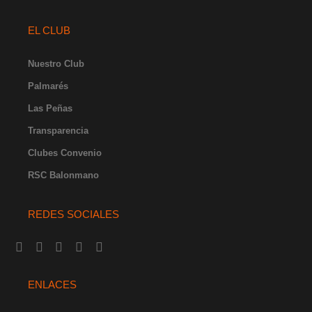
EL CLUB
Nuestro Club
Palmarés
Las Peñas
Transparencia
Clubes Convenio
RSC Balonmano
REDES SOCIALES
I
F
Y
X
L
n
a
o
-
i
s
c
u
t
n
t
e
t
w
k
ENLACES
a
b
u
i
e
g
o
b
t
d