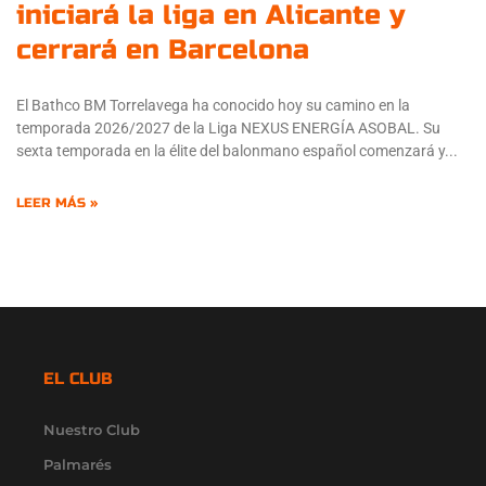
iniciará la liga en Alicante y
cerrará en Barcelona
El Bathco BM Torrelavega ha conocido hoy su camino en la
temporada 2026/2027 de la Liga NEXUS ENERGÍA ASOBAL. Su
sexta temporada en la élite del balonmano español comenzará y
LEER MÁS »
EL CLUB
Nuestro Club
Palmarés