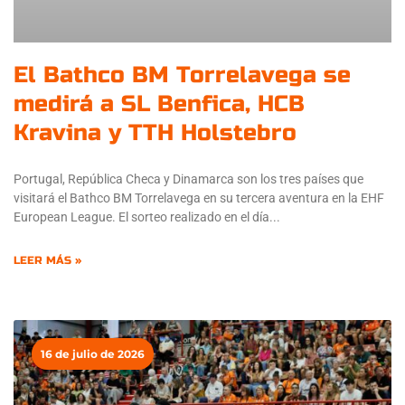
El Bathco BM Torrelavega se
medirá a SL Benfica, HCB
Kravina y TTH Holstebro
Portugal, República Checa y Dinamarca son los tres países que
visitará el Bathco BM Torrelavega en su tercera aventura en la EHF
European League. El sorteo realizado en el día
LEER MÁS »
16 de julio de 2026