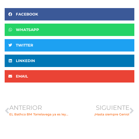
FACEBOOK
WHATSAPP
TWITTER
LINKEDIN
EMAIL
Ant
Si
ANTERIOR
SIGUIENTE
EL Bathco BM Torrelavega ya es leyenda
¡Hasta siempre Genio!