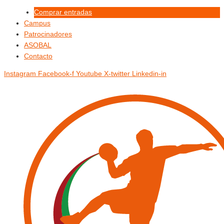
Ir
Menú
Menú
Comprar entradas
al
Campus
contenido
Patrocinadores
ASOBAL
Contacto
Instagram
Facebook-f
Youtube
X-twitter
Linkedin-in