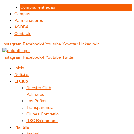
Ir
Menú
Menú
Comprar entradas
al
Campus
contenido
Patrocinadores
ASOBAL
Contacto
Instagram
Facebook-f
Youtube
X-twitter
Linkedin-in
Instagram
Facebook-f
Youtube
Twitter
Inicio
Noticias
El Club
Nuestro Club
Palmarés
Las Peñas
Transparencia
Clubes Convenio
RSC Balonmano
Plantilla
Asobal