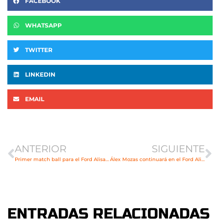
FACEBOOK
WHATSAPP
TWITTER
LINKEDIN
EMAIL
Ant
Si
ANTERIOR
SIGUIENTE
Primer match ball para el Ford Alisauto BM Torrelavega
Álex Mozas continuará en el Ford Alisauto BM Torrelavega
ENTRADAS RELACIONADAS