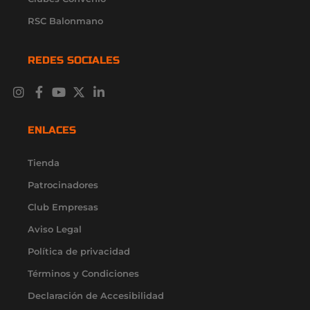
RSC Balonmano
REDES SOCIALES
I
F
Y
X
L
n
a
o
-
i
s
c
u
t
n
t
e
t
w
k
ENLACES
a
b
u
i
e
g
o
b
t
d
r
o
e
t
i
Tienda
a
k
e
n
Patrocinadores
m
-
r
-
f
i
Club Empresas
n
Aviso Legal
Política de privacidad
Términos y Condiciones
Declaración de Accesibilidad