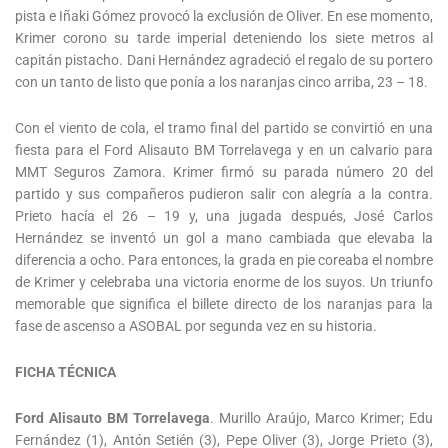
pista e Iñaki Gómez provocó la exclusión de Oliver. En ese momento,
Krimer corono su tarde imperial deteniendo los siete metros al
capitán pistacho. Dani Hernández agradeció el regalo de su portero
con un tanto de listo que ponía a los naranjas cinco arriba, 23 – 18.
Con el viento de cola, el tramo final del partido se convirtió en una
fiesta para el Ford Alisauto BM Torrelavega y en un calvario para
MMT Seguros Zamora. Krimer firmó su parada número 20 del
partido y sus compañeros pudieron salir con alegría a la contra.
Prieto hacía el 26 – 19 y, una jugada después, José Carlos
Hernández se inventó un gol a mano cambiada que elevaba la
diferencia a ocho. Para entonces, la grada en pie coreaba el nombre
de Krimer y celebraba una victoria enorme de los suyos. Un triunfo
memorable que significa el billete directo de los naranjas para la
fase de ascenso a ASOBAL por segunda vez en su historia.
FICHA TÉCNICA
Ford Alisauto BM Torrelavega
. Murillo Araújo, Marco Krimer; Edu
Fernández (1), Antón Setién (3), Pepe Oliver (3), Jorge Prieto (3),