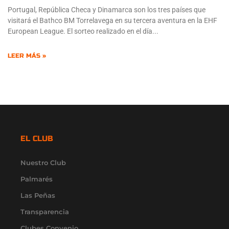
Portugal, República Checa y Dinamarca son los tres países que
visitará el Bathco BM Torrelavega en su tercera aventura en la EHF
European League. El sorteo realizado en el día
LEER MÁS »
EL CLUB
Nuestro Club
Palmarés
Las Peñas
Transparencia
Clubes Convenio