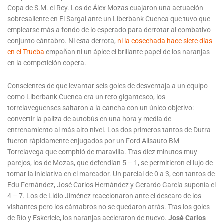
Copa de S.M. el Rey. Los de Álex Mozas cuajaron una actuación
sobresaliente en El Sargal ante un Liberbank Cuenca que tuvo que
emplearse más a fondo de lo esperado para derrotar al combativo
conjunto cántabro. Ni esta derrota,
ni la cosechada hace siete días
en el Trueba
empañan ni un ápice el brillante papel de los naranjas
en la competición copera.
Conscientes de que levantar seis goles de desventaja a un equipo
como Liberbank Cuenca era un reto gigantesco, los
torrelaveguenses saltaron a la cancha con un único objetivo:
convertir la paliza de autobús en una hora y media de
entrenamiento al más alto nivel. Los dos primeros tantos de Dutra
fueron rápidamente enjugados por un Ford Alisauto BM
Torrelavega que compitió de maravilla. Tras diez minutos muy
parejos, los de Mozas, que defendían 5 – 1, se permitieron el lujo de
tomar la iniciativa en el marcador. Un parcial de 0 a 3, con tantos de
Edu Fernández, José Carlos Hernández y Gerardo García suponía el
4 – 7. Los de Lidio Jiménez reaccionaron ante el descaro de los
visitantes pero los cántabros no se quedaron atrás. Tras los goles
de Río y Eskericic, los naranjas aceleraron de nuevo.
José Carlos