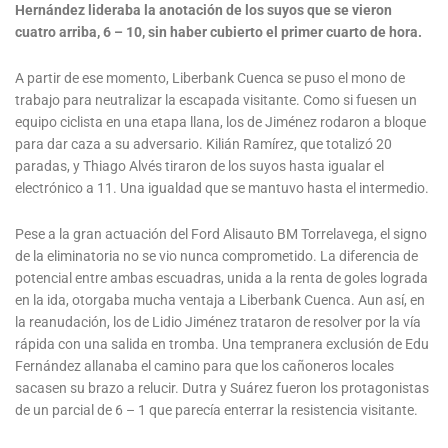
Hernández lideraba la anotación de los suyos que se vieron
cuatro arriba, 6 – 10, sin haber cubierto el primer cuarto de hora.
A partir de ese momento, Liberbank Cuenca se puso el mono de
trabajo para neutralizar la escapada visitante. Como si fuesen un
equipo ciclista en una etapa llana, los de Jiménez rodaron a bloque
para dar caza a su adversario. Kilián Ramírez, que totalizó 20
paradas, y Thiago Alvés tiraron de los suyos hasta igualar el
electrónico a 11. Una igualdad que se mantuvo hasta el intermedio.
Pese a la gran actuación del Ford Alisauto BM Torrelavega, el signo
de la eliminatoria no se vio nunca comprometido. La diferencia de
potencial entre ambas escuadras, unida a la renta de goles lograda
en la ida, otorgaba mucha ventaja a Liberbank Cuenca. Aun así, en
la reanudación, los de Lidio Jiménez trataron de resolver por la vía
rápida con una salida en tromba. Una tempranera exclusión de Edu
Fernández allanaba el camino para que los cañoneros locales
sacasen su brazo a relucir. Dutra y Suárez fueron los protagonistas
de un parcial de 6 – 1 que parecía enterrar la resistencia visitante.