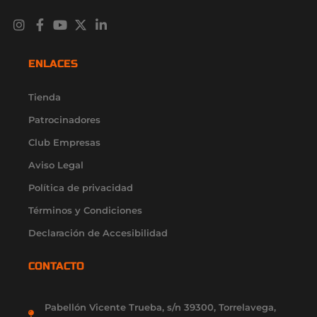
I
F
Y
X
L
n
a
o
-
i
s
c
u
t
n
t
e
t
w
k
ENLACES
a
b
u
i
e
g
o
b
t
d
r
o
e
t
i
Tienda
a
k
e
n
Patrocinadores
m
-
r
-
f
i
Club Empresas
n
Aviso Legal
Política de privacidad
Términos y Condiciones
Declaración de Accesibilidad
CONTACTO
Pabellón Vicente Trueba, s/n 39300, Torrelavega,