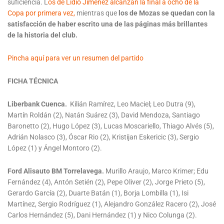
suficiencia. L
os de Lidio Jiménez alcanzan la final a ocho de la
Copa por primera vez,
mientras que
los de Mozas se quedan con la
satisfacción de haber escrito una de las páginas más brillantes
de la historia del club.
Pincha aquí para ver un resumen del partido
FICHA TÉCNICA
Liberbank Cuenca.
Kilián Ramírez, Leo Maciel; Leo Dutra (9),
Martín Roldán (2), Natán Suárez (3), David Mendoza, Santiago
Baronetto (2), Hugo López (3), Lucas Moscariello, Thiago Alvés (5),
Adrián Nolasco (3), Óscar Rio (2), Kristijan Eskericic (3), Sergio
López (1) y Ángel Montoro (2).
Ford Alisauto BM Torrelavega.
Murillo Araujo, Marco Krimer; Edu
Fernández (4), Antón Setién (2), Pepe Oliver (2), Jorge Prieto (5),
Gerardo García (2), Duarte Batán (1), Borja Lombilla (1), Isi
Martínez, Sergio Rodríguez (1), Alejandro González Racero (2), José
Carlos Hernández (5), Dani Hernández (1) y Nico Colunga (2).