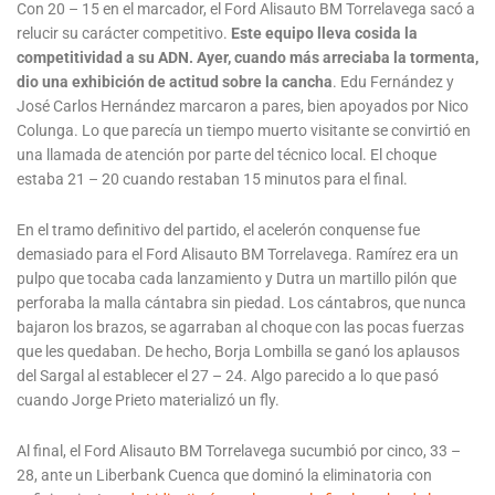
Con 20 – 15 en el marcador, el Ford Alisauto BM Torrelavega sacó a
relucir su carácter competitivo.
Este equipo lleva cosida la
competitividad a su ADN. Ayer, cuando más arreciaba la tormenta,
dio una exhibición de actitud sobre la cancha
. Edu Fernández y
José Carlos Hernández marcaron a pares, bien apoyados por Nico
Colunga. Lo que parecía un tiempo muerto visitante se convirtió en
una llamada de atención por parte del técnico local. El choque
estaba 21 – 20 cuando restaban 15 minutos para el final.
En el tramo definitivo del partido, el acelerón conquense fue
demasiado para el Ford Alisauto BM Torrelavega. Ramírez era un
pulpo que tocaba cada lanzamiento y Dutra un martillo pilón que
perforaba la malla cántabra sin piedad. Los cántabros, que nunca
bajaron los brazos, se agarraban al choque con las pocas fuerzas
que les quedaban. De hecho, Borja Lombilla se ganó los aplausos
del Sargal al establecer el 27 – 24. Algo parecido a lo que pasó
cuando Jorge Prieto materializó un fly.
Al final, el Ford Alisauto BM Torrelavega sucumbió por cinco, 33 –
28, ante un Liberbank Cuenca que dominó la eliminatoria con