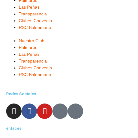
Palmarés
Las Peñas
Transparencia
Clubes Convenio
RSC Balonmano
Nuestro Club
Palmarés
Las Peñas
Transparencia
Clubes Convenio
RSC Balonmano
Redes Sociales
I
F
Y
X
L
n
a
o
-
i
s
c
u
t
n
enlaces
t
e
t
w
k
a
b
u
i
e