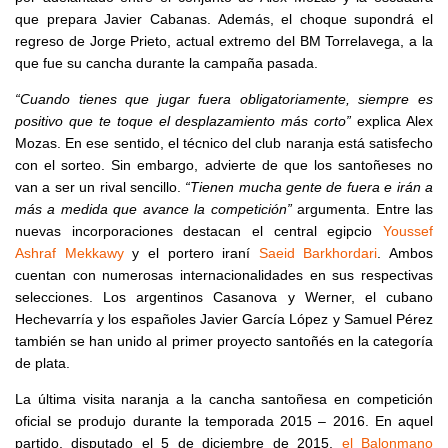
que prepara Javier Cabanas. Además, el choque supondrá el
regreso de Jorge Prieto, actual extremo del BM Torrelavega, a la
que fue su cancha durante la campaña pasada.
“Cuando tienes que jugar fuera obligatoriamente, siempre es
positivo que te toque el desplazamiento más corto”
explica Alex
Mozas. En ese sentido, el técnico del club naranja está satisfecho
con el sorteo. Sin embargo, advierte de que los santoñeses no
van a ser un rival sencillo.
“Tienen mucha gente de fuera e irán a
más a medida que avance la competición”
argumenta. Entre las
nuevas incorporaciones destacan el central egipcio
Youssef
Ashraf Mekkawy
y el portero iraní
Saeid Barkhordari
. Ambos
cuentan con numerosas internacionalidades en sus respectivas
selecciones. Los argentinos Casanova y Werner, el cubano
Hechevarría y los españoles Javier García López y Samuel Pérez
también se han unido al primer proyecto santoñés en la categoría
de plata.
La última visita naranja a la cancha santoñesa en competición
oficial se produjo durante la temporada 2015 – 2016. En aquel
partido, disputado el 5 de diciembre de 2015,
el Balonmano