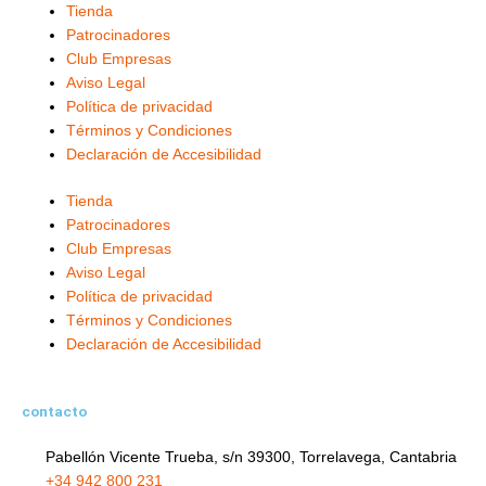
Tienda
g
o
b
t
d
Patrocinadores
r
o
e
t
i
Club Empresas
a
k
e
n
Aviso Legal
m
-
r
-
Política de privacidad
f
i
Términos y Condiciones
Declaración de Accesibilidad
n
Tienda
Patrocinadores
Club Empresas
Aviso Legal
Política de privacidad
Términos y Condiciones
Declaración de Accesibilidad
contacto
Pabellón Vicente Trueba, s/n 39300, Torrelavega, Cantabria
+34 942 800 231