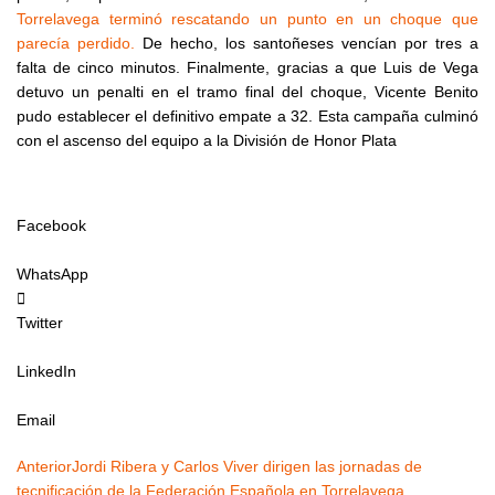
Torrelavega terminó rescatando un punto en un choque que
parecía perdido.
De hecho, los santoñeses vencían por tres a
falta de cinco minutos. Finalmente, gracias a que Luis de Vega
detuvo un penalti en el tramo final del choque, Vicente Benito
pudo establecer el definitivo empate a 32. Esta campaña culminó
con el ascenso del equipo a la División de Honor Plata
Facebook
WhatsApp
Twitter
LinkedIn
Email
Ant
Siguiente
Anterior
Jordi Ribera y Carlos Viver dirigen las jornadas de
tecnificación de la Federación Española en Torrelavega