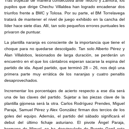
Tras tropezar de manera consecutiva ante Teucro y Zamora, los
pupilos que dirige Chechu Villaldea han logrado encadenar dos
triunfos frente a BMC y Tolosa. Por su parte, el BM Torrelavega
tratará de mantener el nivel de juego exhibido en la cancha del
líder hace siete días. Allí, tan solo pequeños errores puntuales les
privaron de puntuar.
La plantilla naranja es consciente de la importancia que tiene el
choque para no quedarse descolgado. Tan solo Alberto Pérez y
Alan Villalobos, lesionados de larga duración, se perderán un
encuentro en el que los cántabros esperan sacarse la espina del
partido de ida. Aquel partido, que terminó 28 – 26, nos dejó una
primera parte muy errática de los naranjas y cuatro penaltis
desaprovechados.
Incrementar los porcentajes de acierto respecto a ese día será
una de las claves del partido. Sujetar a las piezas clave de la
plantilla gijonesa será la otra. Carlos Rodríguez Prendes, Miguel
Paraja, Samuel Pérez y Alex González firman dos tercios de los
goles del equipo. Además, el partido del sábado significará el
debut del último fichaje asturiano. El pivote Ángel Paraja,
hermano de Miguel, se ha desvinculado de Puente Genil esta