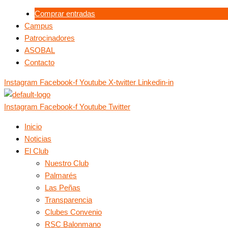
Ir
Menú
Menú
Comprar entradas
al
Campus
contenido
Patrocinadores
ASOBAL
Contacto
Instagram
Facebook-f
Youtube
X-twitter
Linkedin-in
Instagram
Facebook-f
Youtube
Twitter
Inicio
Noticias
El Club
Nuestro Club
Palmarés
Las Peñas
Transparencia
Clubes Convenio
RSC Balonmano