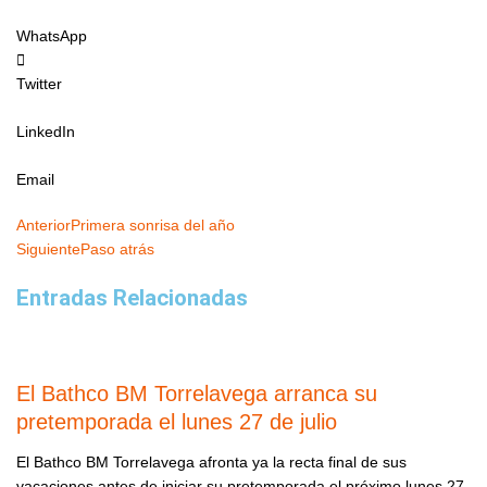
WhatsApp
Twitter
LinkedIn
Email
Ant
Siguiente
Anterior
Primera sonrisa del año
Siguiente
Paso atrás
Entradas Relacionadas
El Bathco BM Torrelavega arranca su
pretemporada el lunes 27 de julio
El Bathco BM Torrelavega afronta ya la recta final de sus
vacaciones antes de iniciar su pretemporada el próximo lunes 27