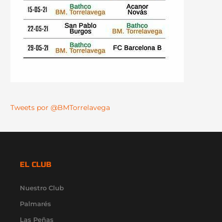
Tweets por @BMTorrelavega
EL CLUB
Nuestro Club
Palmarés
Las Peñas