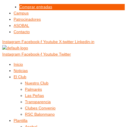
Ir
Menú
Menú
Comprar entradas
al
Campus
contenido
Patrocinadores
ASOBAL
Contacto
Instagram
Facebook-f
Youtube
X-twitter
Linkedin-in
Instagram
Facebook-f
Youtube
Twitter
Inicio
Noticias
El Club
Nuestro Club
Palmarés
Las Peñas
Transparencia
Clubes Convenio
RSC Balonmano
Plantilla
Asobal