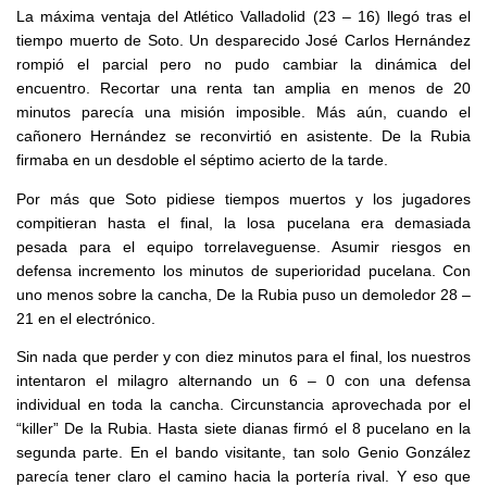
La máxima ventaja del Atlético Valladolid (23 – 16) llegó tras el
tiempo muerto de Soto. Un desparecido José Carlos Hernández
rompió el parcial pero no pudo cambiar la dinámica del
encuentro. Recortar una renta tan amplia en menos de 20
minutos parecía una misión imposible. Más aún, cuando el
cañonero Hernández se reconvirtió en asistente. De la Rubia
firmaba en un desdoble el séptimo acierto de la tarde.
Por más que Soto pidiese tiempos muertos y los jugadores
compitieran hasta el final, la losa pucelana era demasiada
pesada para el equipo torrelaveguense. Asumir riesgos en
defensa incremento los minutos de superioridad pucelana. Con
uno menos sobre la cancha, De la Rubia puso un demoledor 28 –
21 en el electrónico.
Sin nada que perder y con diez minutos para el final, los nuestros
intentaron el milagro alternando un 6 – 0 con una defensa
individual en toda la cancha. Circunstancia aprovechada por el
“killer” De la Rubia. Hasta siete dianas firmó el 8 pucelano en la
segunda parte. En el bando visitante, tan solo Genio González
parecía tener claro el camino hacia la portería rival. Y eso que