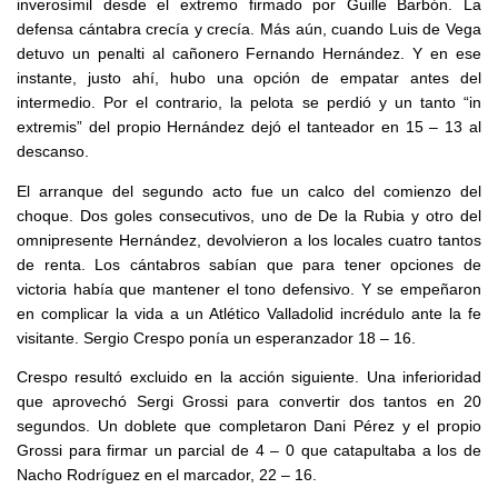
inverosímil desde el extremo firmado por Guille Barbón. La
defensa cántabra crecía y crecía. Más aún, cuando Luis de Vega
detuvo un penalti al cañonero Fernando Hernández. Y en ese
instante, justo ahí, hubo una opción de empatar antes del
intermedio. Por el contrario, la pelota se perdió y un tanto “in
extremis” del propio Hernández dejó el tanteador en 15 – 13 al
descanso.
El arranque del segundo acto fue un calco del comienzo del
choque. Dos goles consecutivos, uno de De la Rubia y otro del
omnipresente Hernández, devolvieron a los locales cuatro tantos
de renta. Los cántabros sabían que para tener opciones de
victoria había que mantener el tono defensivo. Y se empeñaron
en complicar la vida a un Atlético Valladolid incrédulo ante la fe
visitante. Sergio Crespo ponía un esperanzador 18 – 16.
Crespo resultó excluido en la acción siguiente. Una inferioridad
que aprovechó Sergi Grossi para convertir dos tantos en 20
segundos. Un doblete que completaron Dani Pérez y el propio
Grossi para firmar un parcial de 4 – 0 que catapultaba a los de
Nacho Rodríguez en el marcador, 22 – 16.