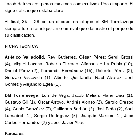
Jacob detuvo dos penas máximas consecutivas. Poco importo. El
signo del choque estaba claro.
Al final, 35 – 28 en un choque en el que el BM Torrelavega
siempre fue a remolque ante un rival que demostró el porqué de
su clasificación.
FICHA TÉCNICA
Atlético Valladolid.
Rey Gutiérrez, César Pérez; Sergi Grossi
(4), Miguel Lacasa, Roberto Turrado, Alfonso de La Rubia (10),
Daniel Pérez (2), Fernando Hernández (15), Roberto Pérez (2),
Gonzalo Viscovich (1), Alberto Quintanilla, Raúl Álvarez, Joel
Gómez y Alejandro Egea (1).
BM Torrelavega.
Luis de Vega, Jacob Melián; Manu Díaz (1),
Gustavo Gil (1), Oscar Arroyo, Andrés Alonso (2), Sergio Crespo
(4), Genio González (7), Guillermo Barbón (2), Javi Peña (2), Abel
Lamadrid (1), Sergio Rodríguez (5), Joaquín Marcos (1), José
Carlos Hernández (2) y José Javier Abad.
Parciales