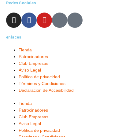
Redes Sociales
I
F
Y
X
L
n
a
o
-
i
s
c
u
t
n
enlaces
t
e
t
w
k
a
b
u
i
e
Tienda
g
o
b
t
d
Patrocinadores
r
o
e
t
i
Club Empresas
a
k
e
n
Aviso Legal
m
-
r
-
Política de privacidad
f
i
Términos y Condiciones
Declaración de Accesibilidad
n
Tienda
Patrocinadores
Club Empresas
Aviso Legal
Política de privacidad