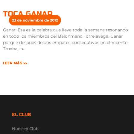
TOCA GANAR
23 de noviembre de 2012
Ganar. Esa es la palabra que lleva toda la semana resonando
en todo los miembros del Balonmano Torrelavega. Ganar
porque después de dos empates consecutivos en el Vicente
Trueba, la
LEER MÁS >>
EL CLUB
Nuestro Club