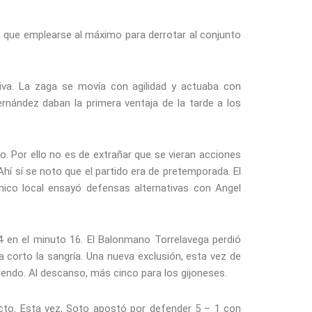
o que emplearse al máximo para derrotar al conjunto
iva. La zaga se movía con agilidad y actuaba con
rnández daban la primera ventaja de la tarde a los
. Por ello no es de extrañar que se vieran acciones
hí sí se noto que el partido era de pretemporada. El
écnico local ensayó defensas alternativas con Angel
4 en el minuto 16. El Balonmano Torrelavega perdió
a corto la sangría. Una nueva exclusión, esta vez de
eciendo. Al descanso, más cinco para los gijoneses.
acto. Esta vez, Soto apostó por defender 5 – 1 con