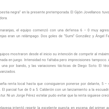
estia negra” en la presente pretemporada. El Gijón Jovellanos tuv
dora.
 naranjas, el equipo comenzó con una defensa 6 – 0 muy agres
anjas eran un relámpago. Dos goles de “Sumi” González y Ángel Fe
ipos mostraron desde el inicio su intención de competir al máximo
nada en juego. Intensidad no faltaba pero imprecisiones tampoco. A
es, una por bando, y las variaciones tácticas de Diego Soto. El t
vanzados.
ueña renta local hasta que consiguieron ponerse por delante, 5 – 
 El parcial fue de 0 a 5. Calderón con un lanzamiento a la escuadr
stur. Ni un Jorge Pérez estelar pudo evitar que la renta siguiese cr
elavega intentó repetir la excelente puesta en escena del primer 