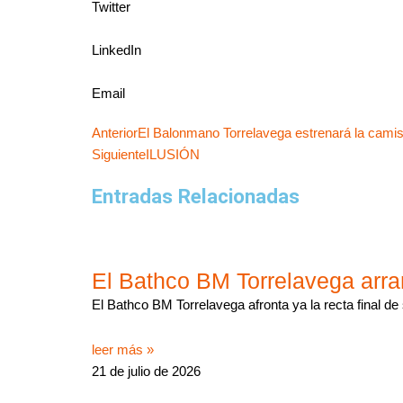
Twitter
LinkedIn
Email
Ant
Siguiente
Anterior
El Balonmano Torrelavega estrenará la camis
Siguiente
ILUSIÓN
Entradas Relacionadas
El Bathco BM Torrelavega arra
El Bathco BM Torrelavega afronta ya la recta final de
leer más »
21 de julio de 2026