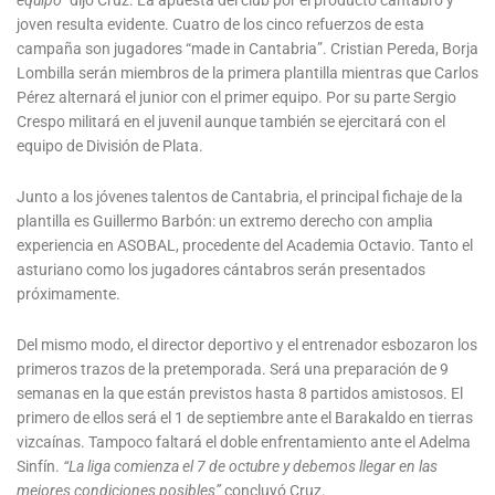
equipo”
dijo Cruz. La apuesta del club por el producto cántabro y
joven resulta evidente. Cuatro de los cinco refuerzos de esta
campaña son jugadores “made in Cantabria”. Cristian Pereda, Borja
Lombilla serán miembros de la primera plantilla mientras que Carlos
Pérez alternará el junior con el primer equipo. Por su parte Sergio
Crespo militará en el juvenil aunque también se ejercitará con el
equipo de División de Plata.
Junto a los jóvenes talentos de Cantabria, el principal fichaje de la
plantilla es Guillermo Barbón: un extremo derecho con amplia
experiencia en ASOBAL, procedente del Academia Octavio. Tanto el
asturiano como los jugadores cántabros serán presentados
próximamente.
Del mismo modo, el director deportivo y el entrenador esbozaron los
primeros trazos de la pretemporada. Será una preparación de 9
semanas en la que están previstos hasta 8 partidos amistosos. El
primero de ellos será el 1 de septiembre ante el Barakaldo en tierras
vizcaínas. Tampoco faltará el doble enfrentamiento ante el Adelma
Sinfín.
“La liga comienza el 7 de octubre y debemos llegar en las
mejores condiciones posibles”
concluyó Cruz.