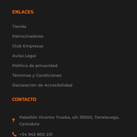
s
c
u
t
n
t
e
t
w
k
ENLACES
a
b
u
i
e
g
o
b
t
d
r
o
e
t
i
Tienda
a
k
e
n
Patrocinadores
m
-
r
-
f
i
Club Empresas
n
Aviso Legal
Política de privacidad
Términos y Condiciones
Declaración de Accesibilidad
CONTACTO
Pabellón Vicente Trueba, s/n 39300, Torrelavega,
Cantabria
+34 942 800 231