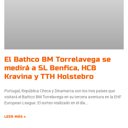
El Bathco BM Torrelavega se
medirá a SL Benfica, HCB
Kravina y TTH Holstebro
Portugal, República Checa y Dinamarca son los tres países que
visitará el Bathco BM Torrelavega en su tercera aventura en la EHF
European League. El sorteo realizado en el día
LEER MÁS »