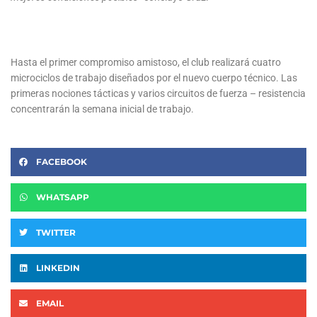
Hasta el primer compromiso amistoso, el club realizará cuatro
microciclos de trabajo diseñados por el nuevo cuerpo técnico. Las
primeras nociones tácticas y varios circuitos de fuerza – resistencia
concentrarán la semana inicial de trabajo.
FACEBOOK
WHATSAPP
TWITTER
LINKEDIN
EMAIL