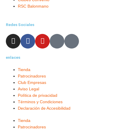
RSC Balonmano
Redes Sociales
I
F
Y
X
L
n
a
o
-
i
s
c
u
t
n
enlaces
t
e
t
w
k
a
b
u
i
e
Tienda
g
o
b
t
d
Patrocinadores
r
o
e
t
i
Club Empresas
a
k
e
n
Aviso Legal
m
-
r
-
Política de privacidad
f
i
Términos y Condiciones
Declaración de Accesibilidad
n
Tienda
Patrocinadores