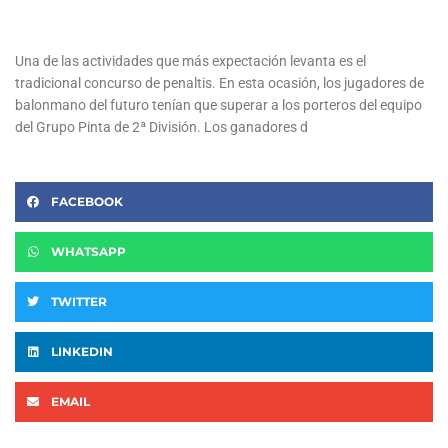
Una de las actividades que más expectación levanta es el
tradicional concurso de penaltis. En esta ocasión, los jugadores de
balonmano del futuro tenían que superar a los porteros del equipo
del Grupo Pinta de 2ª División. Los ganadores d
FACEBOOK
WHATSAPP
TWITTER
LINKEDIN
EMAIL