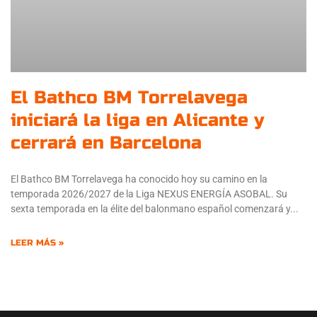
El Bathco BM Torrelavega
iniciará la liga en Alicante y
cerrará en Barcelona
El Bathco BM Torrelavega ha conocido hoy su camino en la
temporada 2026/2027 de la Liga NEXUS ENERGÍA ASOBAL. Su
sexta temporada en la élite del balonmano español comenzará y
LEER MÁS »