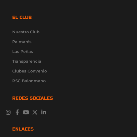
EL CLUB
Nuestro Club
Palmarés
Las Peñas
Transparencia
Clubes Convenio
RSC Balonmano
REDES SOCIALES
I
F
Y
X
L
n
a
o
-
i
s
c
u
t
n
t
e
t
w
k
ENLACES
a
b
u
i
e