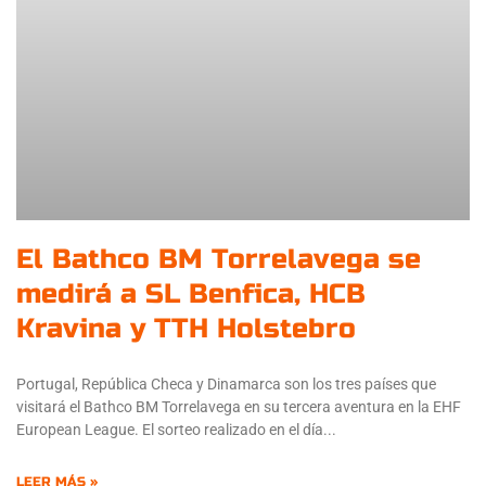
El Bathco BM Torrelavega se
medirá a SL Benfica, HCB
Kravina y TTH Holstebro
Portugal, República Checa y Dinamarca son los tres países que
visitará el Bathco BM Torrelavega en su tercera aventura en la EHF
European League. El sorteo realizado en el día
LEER MÁS »