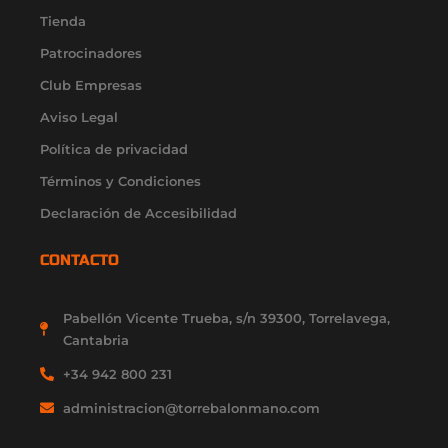
g
o
b
t
d
r
o
e
t
i
Tienda
a
k
e
n
Patrocinadores
m
-
r
-
f
i
Club Empresas
n
Aviso Legal
Política de privacidad
Términos y Condiciones
Declaración de Accesibilidad
CONTACTO
Pabellón Vicente Trueba, s/n 39300, Torrelavega,
Cantabria
+34 942 800 231
administracion@torrebalonmano.com