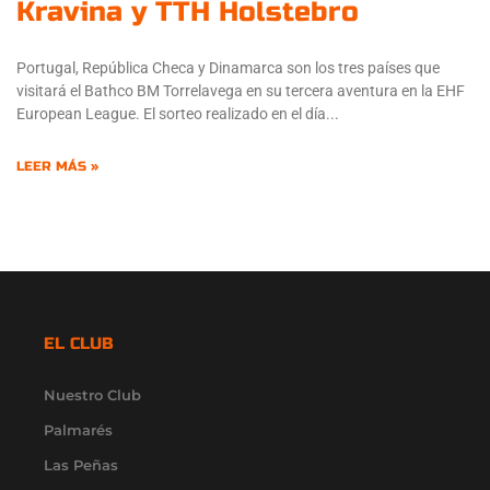
Kravina y TTH Holstebro
Portugal, República Checa y Dinamarca son los tres países que
visitará el Bathco BM Torrelavega en su tercera aventura en la EHF
European League. El sorteo realizado en el día
LEER MÁS »
EL CLUB
Nuestro Club
Palmarés
Las Peñas