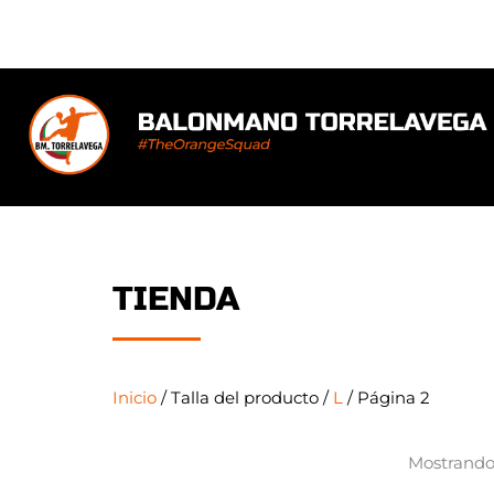
Ir
al
contenido
TIENDA
Inicio
/ Talla del producto /
L
/ Página 2
Mostrando