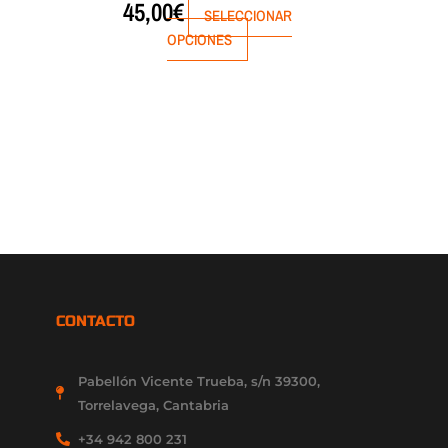
45,00
€
SELECCIONAR
OPCIONES
CONTACTO
Pabellón Vicente Trueba, s/n 39300,
Torrelavega, Cantabria
+34 942 800 231