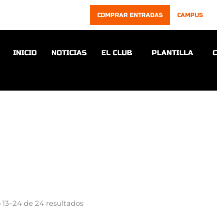
COMPRAR ENTRADAS
CAMPUS
INICIO
NOTICIAS
EL CLUB
PLANTILLA
Ordenado
 13–24 de 24 resultados
por