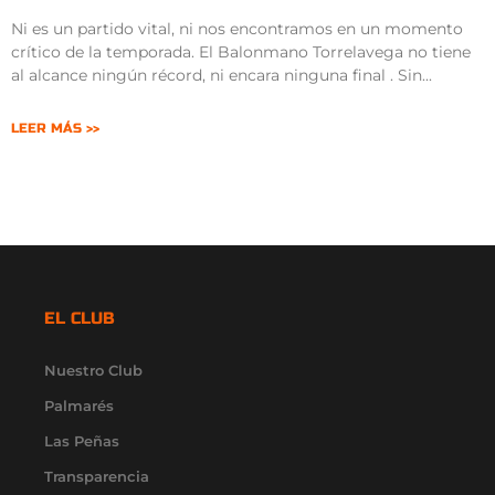
Ni es un partido vital, ni nos encontramos en un momento
crítico de la temporada. El Balonmano Torrelavega no tiene
al alcance ningún récord, ni encara ninguna final . Sin
LEER MÁS >>
EL CLUB
Nuestro Club
Palmarés
Las Peñas
Transparencia